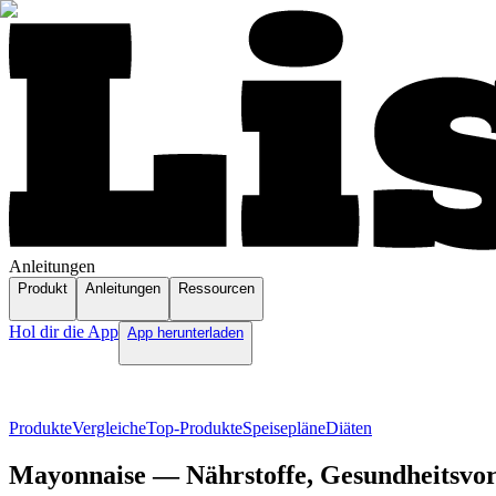
Anleitungen
Produkt
Anleitungen
Ressourcen
Hol dir die App
App herunterladen
Produkte
Vergleiche
Top-Produkte
Speisepläne
Diäten
Mayonnaise — Nährstoffe, Gesundheitsvort