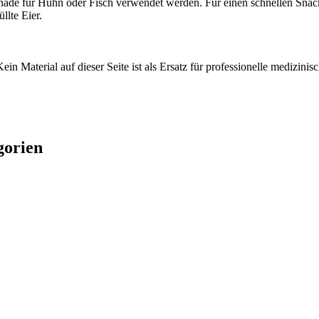
inade für Huhn oder Fisch verwendet werden. Für einen schnellen Snac
llte Eier.
ein Material auf dieser Seite ist als Ersatz für professionelle medizi
gorien