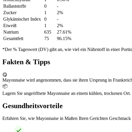
Ballaststoffe
0
-
Zucker
1
2%
Glykämischer Index
0
-
Eiweiß
1
2%
Natrium
635
27.61%
Gesamtfett
75
96.15%
*Der % Tageswert (DV) gibt an, wie viel ein Nährstoff in einer Port
Fakten & Tipps
😋
Mayonnaise wird angenommen, dass sie ihren Ursprung in Frankreich 
📦
Lagern Sie ungeöffnete Mayonnaise an einem kühlen, trockenen Ort
Gesundheitsvorteile
Erfahren Sie, wie Mayonnaise in Maßen Ihren Gerichten Geschmack ve