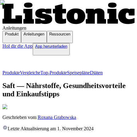
Anleitungen
Produkt
Anleitungen
Ressourcen
Hol dir die App
App herunterladen
Produkte
Vergleiche
Top-Produkte
Speisepläne
Diäten
Saft — Nährstoffe, Gesundheitsvorteile
und Einkaufstipps
Geschrieben vom
Roxana Grabowska
Letzte Aktualisierung am
1. November 2024