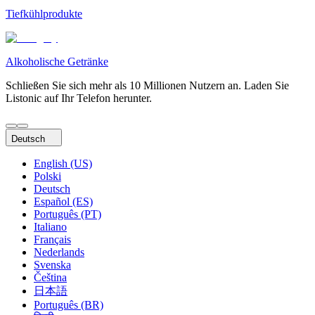
Tiefkühlprodukte
Alkoholische Getränke
Schließen Sie sich mehr als 10 Millionen Nutzern an. Laden Sie
Listonic auf Ihr Telefon herunter.
Deutsch
English (US)
Polski
Deutsch
Español (ES)
Português (PT)
Italiano
Français
Nederlands
Svenska
Čeština
日本語
Português (BR)