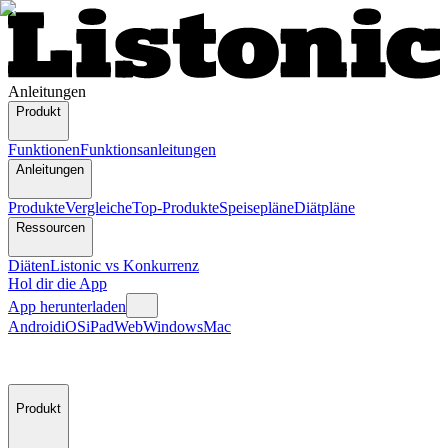
Anleitungen
Produkt
Funktionen
Funktionsanleitungen
Anleitungen
Produkte
Vergleiche
Top-Produkte
Speisepläne
Diätpläne
Ressourcen
Diäten
Listonic vs Konkurrenz
Hol dir die App
App herunterladen
Android
iOS
iPad
Web
Windows
Mac
Produkt