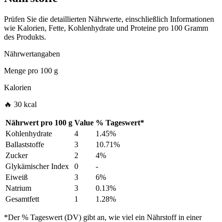
Prüfen Sie die detaillierten Nährwerte, einschließlich Informationen
wie Kalorien, Fette, Kohlenhydrate und Proteine pro 100 Gramm
des Produkts.
Nährwertangaben
Menge pro
100 g
Kalorien
🔥 30 kcal
Nährwert pro
100 g
Value
%
Tageswert
*
Kohlenhydrate
4
1.45%
Ballaststoffe
3
10.71%
Zucker
2
4%
Glykämischer Index
0
-
Eiweiß
3
6%
Natrium
3
0.13%
Gesamtfett
1
1.28%
*Der % Tageswert (DV) gibt an, wie viel ein Nährstoff in einer