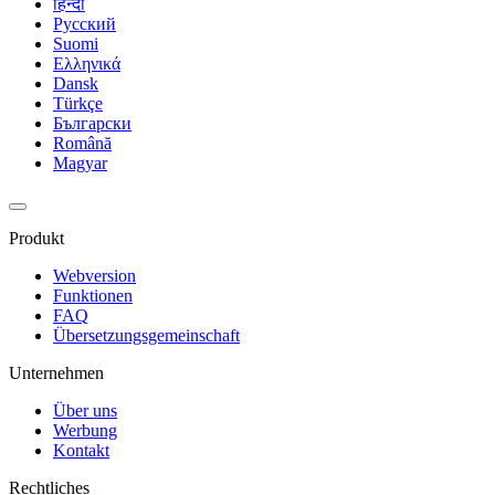
हिन्दी
Русский
Suomi
Ελληνικά
Dansk
Türkçe
Български
Română
Magyar
Produkt
Webversion
Funktionen
FAQ
Übersetzungsgemeinschaft
Unternehmen
Über uns
Werbung
Kontakt
Rechtliches