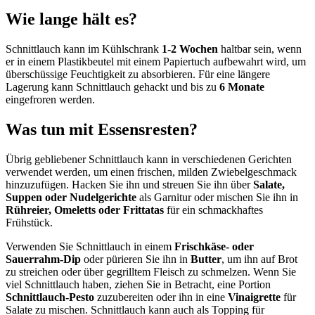
Wie lange hält es?
Schnittlauch kann im Kühlschrank
1-2 Wochen
haltbar sein, wenn
er in einem Plastikbeutel mit einem Papiertuch aufbewahrt wird, um
überschüssige Feuchtigkeit zu absorbieren. Für eine längere
Lagerung kann Schnittlauch gehackt und bis zu
6 Monate
eingefroren werden.
Was tun mit Essensresten?
Übrig gebliebener Schnittlauch kann in verschiedenen Gerichten
verwendet werden, um einen frischen, milden Zwiebelgeschmack
hinzuzufügen. Hacken Sie ihn und streuen Sie ihn über
Salate,
Suppen oder Nudelgerichte
als Garnitur oder mischen Sie ihn in
Rühreier, Omeletts oder Frittatas
für ein schmackhaftes
Frühstück.
Verwenden Sie Schnittlauch in einem
Frischkäse- oder
Sauerrahm-Dip
oder pürieren Sie ihn in
Butter
, um ihn auf Brot
zu streichen oder über gegrilltem Fleisch zu schmelzen. Wenn Sie
viel Schnittlauch haben, ziehen Sie in Betracht, eine Portion
Schnittlauch-Pesto
zuzubereiten oder ihn in eine
Vinaigrette
für
Salate zu mischen. Schnittlauch kann auch als Topping für