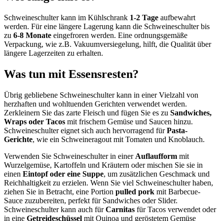
Schweineschulter kann im Kühlschrank
1-2 Tage
aufbewahrt
werden. Für eine längere Lagerung kann die Schweineschulter bis
zu
6-8 Monate
eingefroren werden. Eine ordnungsgemäße
Verpackung, wie z.B. Vakuumversiegelung, hilft, die Qualität über
längere Lagerzeiten zu erhalten.
Was tun mit Essensresten?
Übrig gebliebene Schweineschulter kann in einer Vielzahl von
herzhaften und wohltuenden Gerichten verwendet werden.
Zerkleinern Sie das zarte Fleisch und fügen Sie es zu
Sandwiches,
Wraps oder Tacos
mit frischem Gemüse und Saucen hinzu.
Schweineschulter eignet sich auch hervorragend für
Pasta-
Gerichte
, wie ein Schweineragout mit Tomaten und Knoblauch.
Verwenden Sie Schweineschulter in einer
Auflaufform
mit
Wurzelgemüse, Kartoffeln und Kräutern oder mischen Sie sie in
einen
Eintopf oder eine Suppe
, um zusätzlichen Geschmack und
Reichhaltigkeit zu erzielen. Wenn Sie viel Schweineschulter haben,
ziehen Sie in Betracht, eine Portion
pulled pork
mit Barbecue-
Sauce zuzubereiten, perfekt für Sandwiches oder Slider.
Schweineschulter kann auch für
Carnitas
für Tacos verwendet oder
in eine
Getreideschüssel
mit Quinoa und geröstetem Gemüse