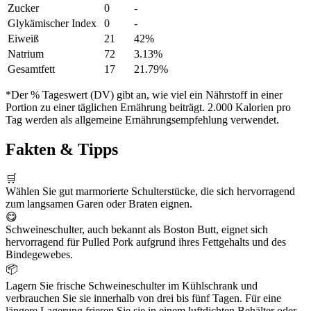
Zucker
0
-
Glykämischer Index
0
-
Eiweiß
21
42%
Natrium
72
3.13%
Gesamtfett
17
21.79%
*Der % Tageswert (DV) gibt an, wie viel ein Nährstoff in einer
Portion zu einer täglichen Ernährung beiträgt. 2.000 Kalorien pro
Tag werden als allgemeine Ernährungsempfehlung verwendet.
Fakten & Tipps
🛒
Wählen Sie gut marmorierte Schulterstücke, die sich hervorragend
zum langsamen Garen oder Braten eignen.
😋
Schweineschulter, auch bekannt als Boston Butt, eignet sich
hervorragend für Pulled Pork aufgrund ihres Fettgehalts und des
Bindegewebes.
📦
Lagern Sie frische Schweineschulter im Kühlschrank und
verbrauchen Sie sie innerhalb von drei bis fünf Tagen. Für eine
längere Lagerung frieren Sie sie in einem luftdichten Behälter oder