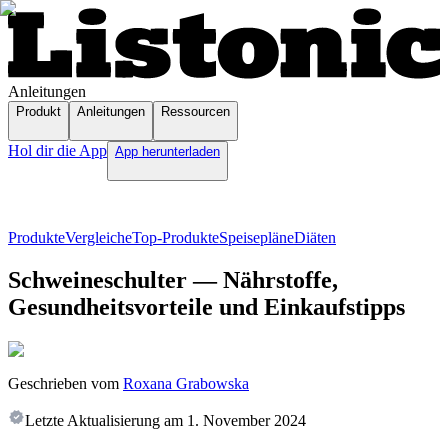
Anleitungen
Produkt
Anleitungen
Ressourcen
Hol dir die App
App herunterladen
Produkte
Vergleiche
Top-Produkte
Speisepläne
Diäten
Schweineschulter — Nährstoffe,
Gesundheitsvorteile und Einkaufstipps
Geschrieben vom
Roxana Grabowska
Letzte Aktualisierung am
1. November 2024