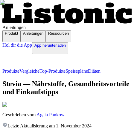
Anleitungen
Produkt
Anleitungen
Ressourcen
Hol dir die App
App herunterladen
Produkte
Vergleiche
Top-Produkte
Speisepläne
Diäten
Stevia — Nährstoffe, Gesundheitsvorteile
und Einkaufstipps
Geschrieben vom
Agata Pankow
Letzte Aktualisierung am
1. November 2024