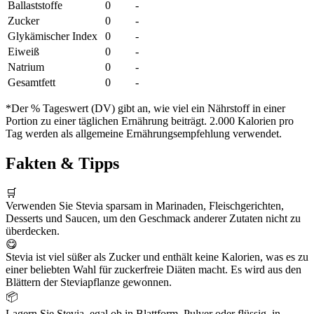
Ballaststoffe
0
-
Zucker
0
-
Glykämischer Index
0
-
Eiweiß
0
-
Natrium
0
-
Gesamtfett
0
-
*Der % Tageswert (DV) gibt an, wie viel ein Nährstoff in einer
Portion zu einer täglichen Ernährung beiträgt. 2.000 Kalorien pro
Tag werden als allgemeine Ernährungsempfehlung verwendet.
Fakten & Tipps
🛒
Verwenden Sie Stevia sparsam in Marinaden, Fleischgerichten,
Desserts und Saucen, um den Geschmack anderer Zutaten nicht zu
überdecken.
😋
Stevia ist viel süßer als Zucker und enthält keine Kalorien, was es zu
einer beliebten Wahl für zuckerfreie Diäten macht. Es wird aus den
Blättern der Steviapflanze gewonnen.
📦
Lagern Sie Stevia, egal ob in Blattform, Pulver oder flüssig, in