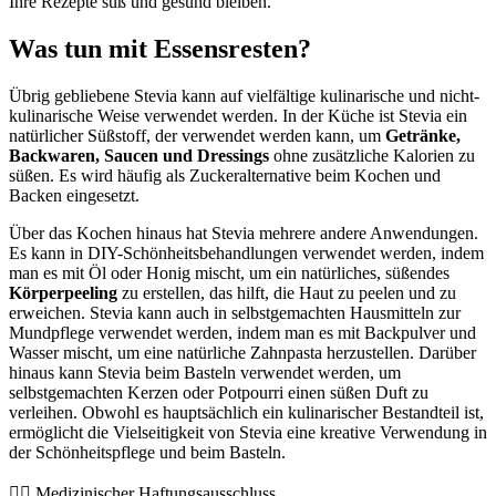
Ihre Rezepte süß und gesund bleiben.
Was tun mit Essensresten?
Übrig gebliebene Stevia kann auf vielfältige kulinarische und nicht-
kulinarische Weise verwendet werden. In der Küche ist Stevia ein
natürlicher Süßstoff, der verwendet werden kann, um
Getränke,
Backwaren, Saucen und Dressings
ohne zusätzliche Kalorien zu
süßen. Es wird häufig als Zuckeralternative beim Kochen und
Backen eingesetzt.
Über das Kochen hinaus hat Stevia mehrere andere Anwendungen.
Es kann in DIY-Schönheitsbehandlungen verwendet werden, indem
man es mit Öl oder Honig mischt, um ein natürliches, süßendes
Körperpeeling
zu erstellen, das hilft, die Haut zu peelen und zu
erweichen. Stevia kann auch in selbstgemachten Hausmitteln zur
Mundpflege verwendet werden, indem man es mit Backpulver und
Wasser mischt, um eine natürliche Zahnpasta herzustellen. Darüber
hinaus kann Stevia beim Basteln verwendet werden, um
selbstgemachten Kerzen oder Potpourri einen süßen Duft zu
verleihen. Obwohl es hauptsächlich ein kulinarischer Bestandteil ist,
ermöglicht die Vielseitigkeit von Stevia eine kreative Verwendung in
der Schönheitspflege und beim Basteln.
👨‍⚕️️ Medizinischer Haftungsausschluss