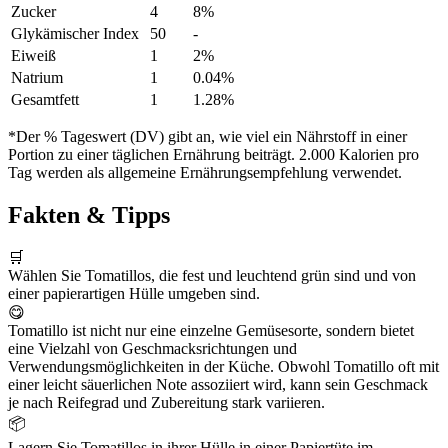
Zucker
4
8%
Glykämischer Index
50
-
Eiweiß
1
2%
Natrium
1
0.04%
Gesamtfett
1
1.28%
*Der % Tageswert (DV) gibt an, wie viel ein Nährstoff in einer
Portion zu einer täglichen Ernährung beiträgt. 2.000 Kalorien pro
Tag werden als allgemeine Ernährungsempfehlung verwendet.
Fakten & Tipps
🛒
Wählen Sie Tomatillos, die fest und leuchtend grün sind und von
einer papierartigen Hülle umgeben sind.
😋
Tomatillo ist nicht nur eine einzelne Gemüsesorte, sondern bietet
eine Vielzahl von Geschmacksrichtungen und
Verwendungsmöglichkeiten in der Küche. Obwohl Tomatillo oft mit
einer leicht säuerlichen Note assoziiert wird, kann sein Geschmack
je nach Reifegrad und Zubereitung stark variieren.
📦
Lagern Sie Tomatillos in ihrer Hülle in einer Papiertüte im