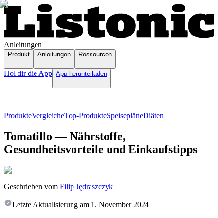
Anleitungen
Produkt
Anleitungen
Ressourcen
Hol dir die App
App herunterladen
Produkte
Vergleiche
Top-Produkte
Speisepläne
Diäten
Tomatillo — Nährstoffe,
Gesundheitsvorteile und Einkaufstipps
Geschrieben vom
Filip Jędraszczyk
Letzte Aktualisierung am
1. November 2024