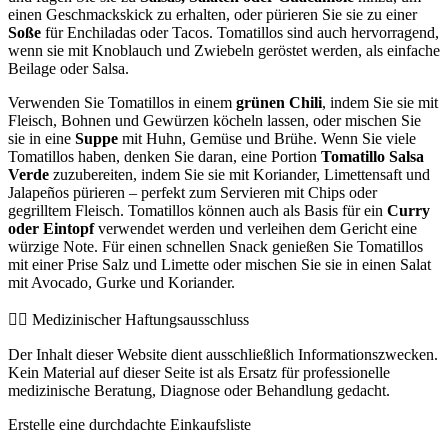
einen Geschmackskick zu erhalten, oder pürieren Sie sie zu einer
Soße
für Enchiladas oder Tacos. Tomatillos sind auch hervorragend,
wenn sie mit Knoblauch und Zwiebeln geröstet werden, als einfache
Beilage oder Salsa.
Verwenden Sie Tomatillos in einem
grünen Chili
, indem Sie sie mit
Fleisch, Bohnen und Gewürzen köcheln lassen, oder mischen Sie
sie in eine
Suppe
mit Huhn, Gemüse und Brühe. Wenn Sie viele
Tomatillos haben, denken Sie daran, eine Portion
Tomatillo Salsa
Verde
zuzubereiten, indem Sie sie mit Koriander, Limettensaft und
Jalapeños pürieren – perfekt zum Servieren mit Chips oder
gegrilltem Fleisch. Tomatillos können auch als Basis für ein
Curry
oder Eintopf
verwendet werden und verleihen dem Gericht eine
würzige Note. Für einen schnellen Snack genießen Sie Tomatillos
mit einer Prise Salz und Limette oder mischen Sie sie in einen Salat
mit Avocado, Gurke und Koriander.
👨‍⚕️️ Medizinischer Haftungsausschluss
Der Inhalt dieser Website dient ausschließlich Informationszwecken.
Kein Material auf dieser Seite ist als Ersatz für professionelle
medizinische Beratung, Diagnose oder Behandlung gedacht.
Erstelle eine durchdachte Einkaufsliste