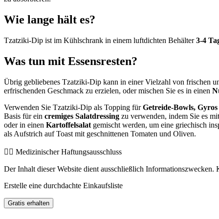
Wie lange hält es?
Tzatziki-Dip ist im Kühlschrank in einem luftdichten Behälter
3-4 Ta
Was tun mit Essensresten?
Übrig gebliebenes Tzatziki-Dip kann in einer Vielzahl von frischen u
erfrischenden Geschmack zu erzielen, oder mischen Sie es in einen
N
Verwenden Sie Tzatziki-Dip als Topping für
Getreide-Bowls, Gyros
Basis für ein
cremiges Salatdressing
zu verwenden, indem Sie es mit
oder in einen
Kartoffelsalat
gemischt werden, um eine griechisch insp
als Aufstrich auf Toast mit geschnittenen Tomaten und Oliven.
👨‍⚕️️ Medizinischer Haftungsausschluss
Der Inhalt dieser Website dient ausschließlich Informationszwecken. K
Erstelle eine durchdachte Einkaufsliste
Gratis erhalten