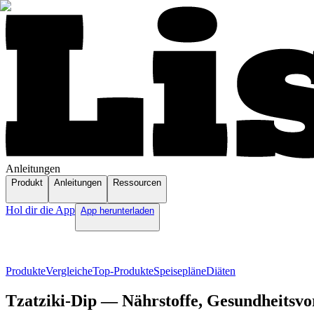
Anleitungen
Produkt
Anleitungen
Ressourcen
Hol dir die App
App herunterladen
Produkte
Vergleiche
Top-Produkte
Speisepläne
Diäten
Tzatziki-Dip — Nährstoffe, Gesundheitsvor