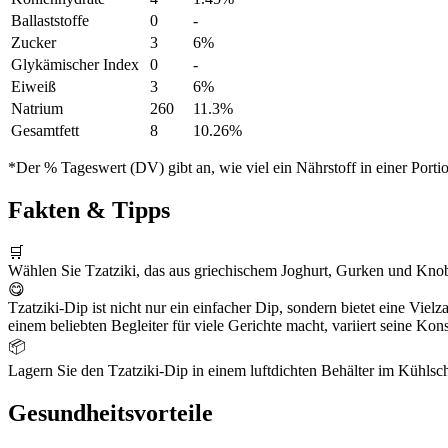
Ballaststoffe
0
-
Zucker
3
6%
Glykämischer Index
0
-
Eiweiß
3
6%
Natrium
260
11.3%
Gesamtfett
8
10.26%
*Der % Tageswert (DV) gibt an, wie viel ein Nährstoff in einer Port
Fakten & Tipps
🛒
Wählen Sie Tzatziki, das aus griechischem Joghurt, Gurken und Knobl
😋
Tzatziki-Dip ist nicht nur ein einfacher Dip, sondern bietet eine Vi
einem beliebten Begleiter für viele Gerichte macht, variiert seine Kon
📦
Lagern Sie den Tzatziki-Dip in einem luftdichten Behälter im Kühlsch
Gesundheitsvorteile