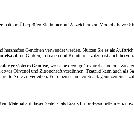
ge
haltbar. Überprüfen Sie immer auf Anzeichen von Verderb, bevor Si
nd herzhaften Gerichten verwendet werden. Nutzen Sie es als Aufstrich
udelsalat
mit Gurken, Tomaten und Kräutern. Tzatziki ist auch hervorr
 oder geröstetes Gemüse
, wo seine cremige Textur die anderen Zutaten
 etwas Olivenöl und Zitronensaft verdünnen. Tzatziki kann auch als S
irierte Note zu verleihen. Für einen schnellen Snack genießen Sie Tza
ein Material auf dieser Seite ist als Ersatz für professionelle medizi