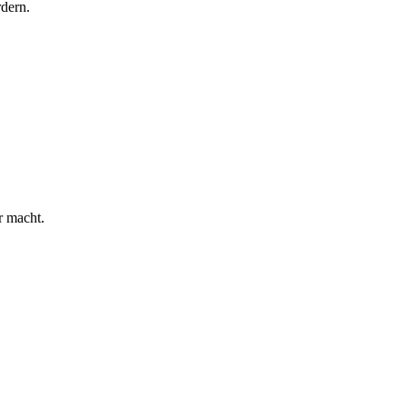
rdern.
r macht.