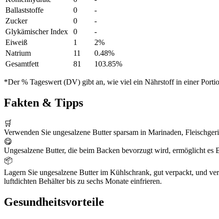
Ballaststoffe
0
-
Zucker
0
-
Glykämischer Index
0
-
Eiweiß
1
2%
Natrium
11
0.48%
Gesamtfett
81
103.85%
*Der % Tageswert (DV) gibt an, wie viel ein Nährstoff in einer Port
Fakten & Tipps
🛒
Verwenden Sie ungesalzene Butter sparsam in Marinaden, Fleischgeri
😋
Ungesalzene Butter, die beim Backen bevorzugt wird, ermöglicht es 
📦
Lagern Sie ungesalzene Butter im Kühlschrank, gut verpackt, und ver
luftdichten Behälter bis zu sechs Monate einfrieren.
Gesundheitsvorteile