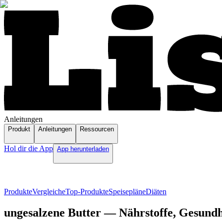
Anleitungen
Produkt
Anleitungen
Ressourcen
Hol dir die App
App herunterladen
Produkte
Vergleiche
Top-Produkte
Speisepläne
Diäten
ungesalzene Butter — Nährstoffe, Gesundhe