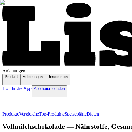
Anleitungen
Produkt
Anleitungen
Ressourcen
Hol dir die App
App herunterladen
Produkte
Vergleiche
Top-Produkte
Speisepläne
Diäten
Vollmilchschokolade — Nährstoffe, Gesund