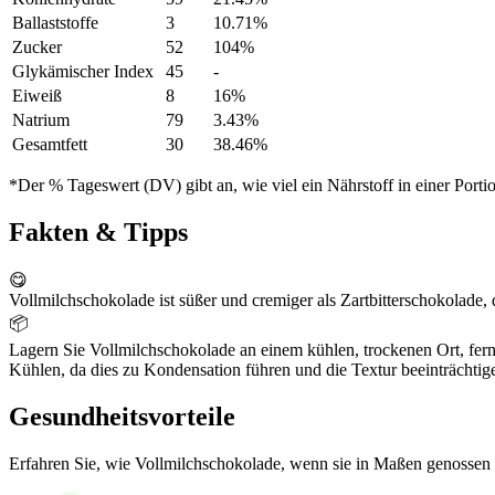
Ballaststoffe
3
10.71%
Zucker
52
104%
Glykämischer Index
45
-
Eiweiß
8
16%
Natrium
79
3.43%
Gesamtfett
30
38.46%
*Der % Tageswert (DV) gibt an, wie viel ein Nährstoff in einer Port
Fakten & Tipps
😋
Vollmilchschokolade ist süßer und cremiger als Zartbitterschokolade, 
📦
Lagern Sie Vollmilchschokolade an einem kühlen, trockenen Ort, fern
Kühlen, da dies zu Kondensation führen und die Textur beeinträchtig
Gesundheitsvorteile
Erfahren Sie, wie Vollmilchschokolade, wenn sie in Maßen genossen w