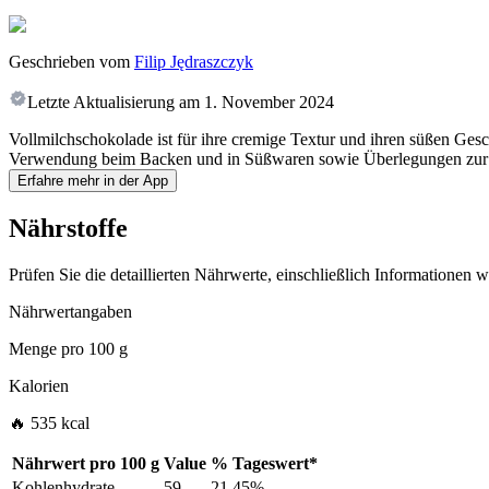
Geschrieben vom
Filip Jędraszczyk
Letzte Aktualisierung am
1. November 2024
Vollmilchschokolade ist für ihre cremige Textur und ihren süßen Ge
Verwendung beim Backen und in Süßwaren sowie Überlegungen zur
Erfahre mehr in der App
Nährstoffe
Prüfen Sie die detaillierten Nährwerte, einschließlich Informationen
Nährwertangaben
Menge pro
100 g
Kalorien
🔥 535 kcal
Nährwert pro
100 g
Value
%
Tageswert
*
Kohlenhydrate
59
21.45%