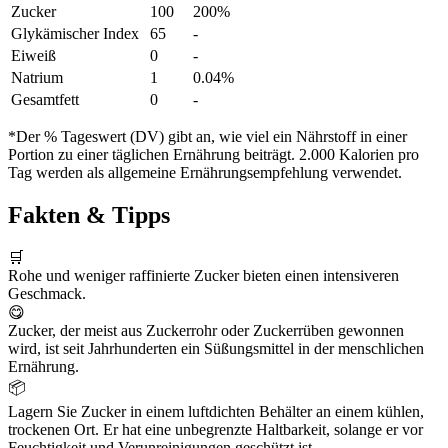
Zucker
100
200%
Glykämischer Index
65
-
Eiweiß
0
-
Natrium
1
0.04%
Gesamtfett
0
-
*Der % Tageswert (DV) gibt an, wie viel ein Nährstoff in einer
Portion zu einer täglichen Ernährung beiträgt. 2.000 Kalorien pro
Tag werden als allgemeine Ernährungsempfehlung verwendet.
Fakten & Tipps
🛒
Rohe und weniger raffinierte Zucker bieten einen intensiveren
Geschmack.
😋
Zucker, der meist aus Zuckerrohr oder Zuckerrüben gewonnen
wird, ist seit Jahrhunderten ein Süßungsmittel in der menschlichen
Ernährung.
📦
Lagern Sie Zucker in einem luftdichten Behälter an einem kühlen,
trockenen Ort. Er hat eine unbegrenzte Haltbarkeit, solange er vor
Feuchtigkeit und Verunreinigungen geschützt ist.