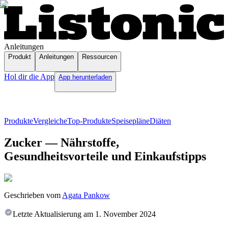
Anleitungen
Produkt
Anleitungen
Ressourcen
Hol dir die App
App herunterladen
Produkte
Vergleiche
Top-Produkte
Speisepläne
Diäten
Zucker — Nährstoffe,
Gesundheitsvorteile und Einkaufstipps
Geschrieben vom
Agata Pankow
Letzte Aktualisierung am
1. November 2024