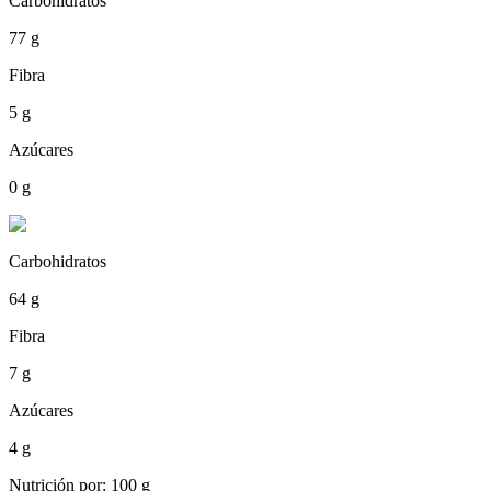
Carbohidratos
77 g
Fibra
5 g
Azúcares
0 g
Carbohidratos
64 g
Fibra
7 g
Azúcares
4 g
Nutrición por: 100 g