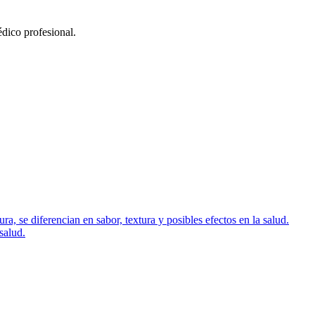
édico profesional.
, se diferencian en sabor, textura y posibles efectos en la salud.
salud.