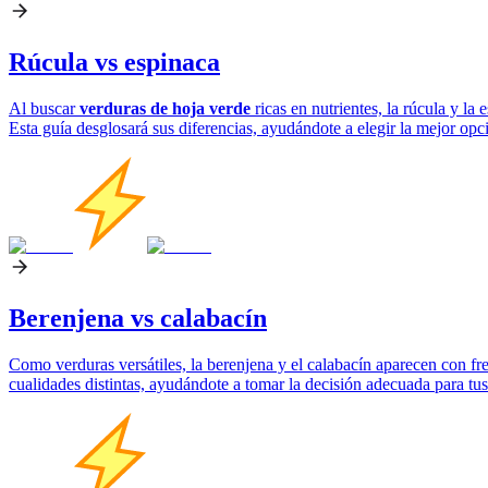
Rúcula vs espinaca
Al buscar
verduras de hoja verde
ricas en nutrientes, la rúcula y l
Esta guía desglosará sus diferencias, ayudándote a elegir la mejor opc
Berenjena vs calabacín
Como verduras versátiles, la berenjena y el calabacín aparecen con fr
cualidades distintas, ayudándote a tomar la decisión adecuada para tus