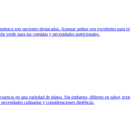
a espinaca son opciones destacadas. Aunque ambas son excelentes para ens
ión verde para tus comidas y necesidades nutricionales.
ecuencia en una variedad de platos. Sin embargo, difieren en sabor, tex
 necesidades culinarias y consideraciones dietéticas.