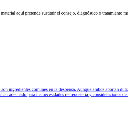
material aquí pretende sustituir el consejo, diagnóstico o tratamiento m
o son ingredientes comunes en la despensa. Aunque ambos aportan dulzura
 azúcar adecuado para tus necesidades de repostería y consideraciones de 