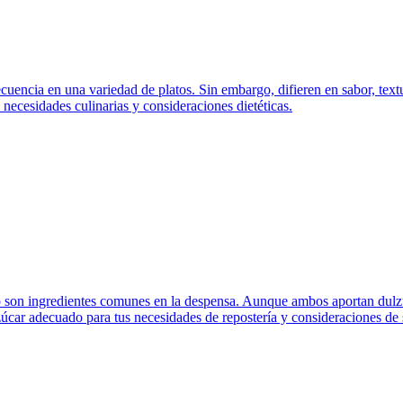
ecuencia en una variedad de platos. Sin embargo, difieren en sabor, tex
 necesidades culinarias y consideraciones dietéticas.
o son ingredientes comunes en la despensa. Aunque ambos aportan dulzura
 azúcar adecuado para tus necesidades de repostería y consideraciones de 