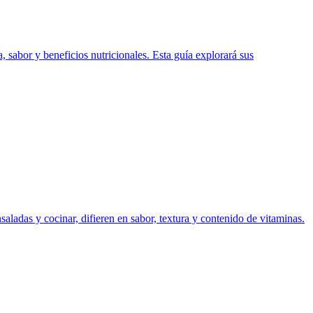
, sabor y beneficios nutricionales. Esta guía explorará sus
aladas y cocinar, difieren en sabor, textura y contenido de vitaminas.