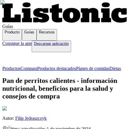
Guías
Producto
Guías
Recursos
Consigue la app
Descargar aplicación
Productos
Compara
Productos destacados
Planes de comidas
Dietas
Pan de perritos calientes - información
nutricional, beneficios para la salud y
consejos de compra
Autor:
Filip Jędraszczyk
Última actualización:
1 de noviembre de 2024