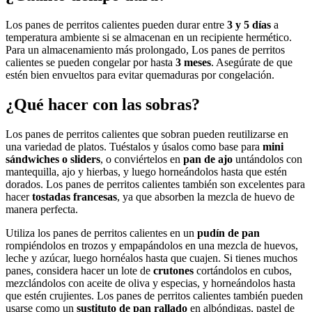
Los panes de perritos calientes pueden durar entre
3 y 5 días
a
temperatura ambiente si se almacenan en un recipiente hermético.
Para un almacenamiento más prolongado, Los panes de perritos
calientes se pueden congelar por hasta
3 meses
. Asegúrate de que
estén bien envueltos para evitar quemaduras por congelación.
¿Qué hacer con las sobras?
Los panes de perritos calientes que sobran pueden reutilizarse en
una variedad de platos. Tuéstalos y úsalos como base para
mini
sándwiches o sliders
, o conviértelos en
pan de ajo
untándolos con
mantequilla, ajo y hierbas, y luego horneándolos hasta que estén
dorados. Los panes de perritos calientes también son excelentes para
hacer
tostadas francesas
, ya que absorben la mezcla de huevo de
manera perfecta.
Utiliza los panes de perritos calientes en un
pudín de pan
rompiéndolos en trozos y empapándolos en una mezcla de huevos,
leche y azúcar, luego hornéalos hasta que cuajen. Si tienes muchos
panes, considera hacer un lote de
crutones
cortándolos en cubos,
mezclándolos con aceite de oliva y especias, y horneándolos hasta
que estén crujientes. Los panes de perritos calientes también pueden
usarse como un
sustituto de pan rallado
en albóndigas, pastel de