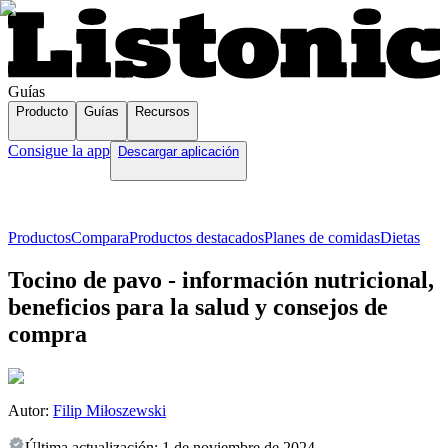
Guías
Producto
Guías
Recursos
Consigue la app
Descargar aplicación
Productos
Compara
Productos destacados
Planes de comidas
Dietas
Tocino de pavo - información nutricional,
beneficios para la salud y consejos de
compra
Autor:
Filip Miłoszewski
Última actualización:
1 de noviembre de 2024