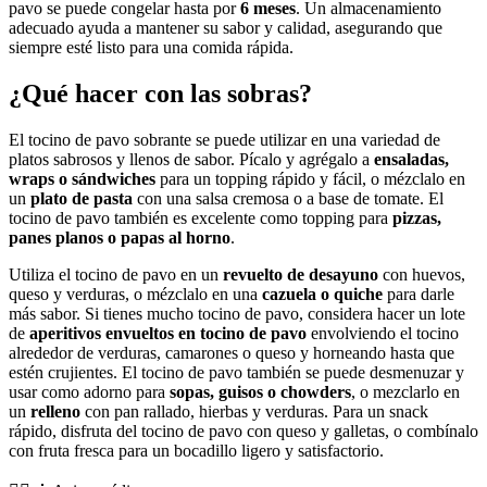
pavo se puede congelar hasta por
6 meses
. Un almacenamiento
adecuado ayuda a mantener su sabor y calidad, asegurando que
siempre esté listo para una comida rápida.
¿Qué hacer con las sobras?
El tocino de pavo sobrante se puede utilizar en una variedad de
platos sabrosos y llenos de sabor. Pícalo y agrégalo a
ensaladas,
wraps o sándwiches
para un topping rápido y fácil, o mézclalo en
un
plato de pasta
con una salsa cremosa o a base de tomate. El
tocino de pavo también es excelente como topping para
pizzas,
panes planos o papas al horno
.
Utiliza el tocino de pavo en un
revuelto de desayuno
con huevos,
queso y verduras, o mézclalo en una
cazuela o quiche
para darle
más sabor. Si tienes mucho tocino de pavo, considera hacer un lote
de
aperitivos envueltos en tocino de pavo
envolviendo el tocino
alrededor de verduras, camarones o queso y horneando hasta que
estén crujientes. El tocino de pavo también se puede desmenuzar y
usar como adorno para
sopas, guisos o chowders
, o mezclarlo en
un
relleno
con pan rallado, hierbas y verduras. Para un snack
rápido, disfruta del tocino de pavo con queso y galletas, o combínalo
con fruta fresca para un bocadillo ligero y satisfactorio.