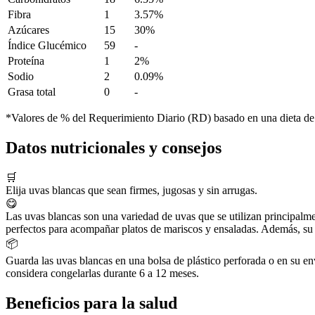
Fibra
1
3.57%
Azúcares
15
30%
Índice Glucémico
59
-
Proteína
1
2%
Sodio
2
0.09%
Grasa total
0
-
*Valores de % del Requerimiento Diario (RD) basado en una dieta de
Datos nutricionales y consejos
🛒
Elija uvas blancas que sean firmes, jugosas y sin arrugas.
😋
Las uvas blancas son una variedad de uvas que se utilizan principalme
perfectos para acompañar platos de mariscos y ensaladas. Además, su sa
📦
Guarda las uvas blancas en una bolsa de plástico perforada o en su enva
considera congelarlas durante 6 a 12 meses.
Beneficios para la salud