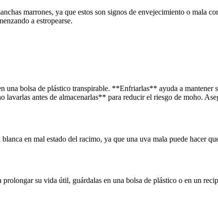
 manchas marrones, ya que estos son signos de envejecimiento o mala c
menzando a estropearse.
en una bolsa de plástico transpirable. **Enfriarlas** ayuda a mantener 
lavarlas antes de almacenarlas** para reducir el riesgo de moho. Asegú
va blanca en mal estado del racimo, ya que una uva mala puede hacer qu
a prolongar su vida útil, guárdalas en una bolsa de plástico o en un rec