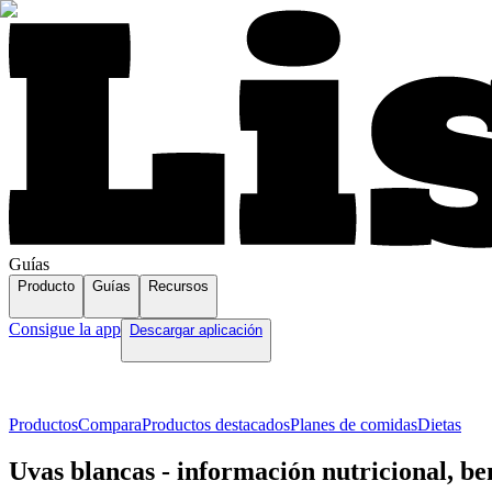
Guías
Producto
Guías
Recursos
Consigue la app
Descargar aplicación
Productos
Compara
Productos destacados
Planes de comidas
Dietas
Uvas blancas - información nutricional, be