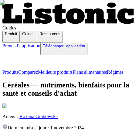
Guides
Produit
Guides
Ressources
Prends l’application
Télécharger l'application
Produits
Comparez
Meilleurs produits
Plans alimentaires
Régimes
Céréales — nutriments, bienfaits pour la
santé et conseils d'achat
Auteur :
Roxana Grabowska
Dernière mise à jour :
1 novembre 2024