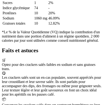
Sucres
1
2%
Indice glycémique
74
-
Protéines
10
20%
Sodium
1060 mg
46.09%
Graisses totales
10
12.82%
*Le % de la Valeur Quotidienne (VQ) indique la contribution d'un
nutriment dans une portion d'aliment à un régime quotidien. 2 000
calories par jour sont utilisées comme conseil nutritionnel général.
Faits et astuces
🛒
Optez pour des crackers salés faibles en sodium et sans graisses
trans.
😋
Les crackers salés sont un en-cas populaire, souvent appréciés pour
leur croustillant et leur saveur salée. Ils sont parfaits pour
accompagner des dips, des fromages ou même pour grignoter seuls.
Leur texture légère et leur goût savoureux en font un choix idéal
pour les apéritifs ou les pauses café.
📦
Conservez les crackers salés dans un contenant hermétique ou leur