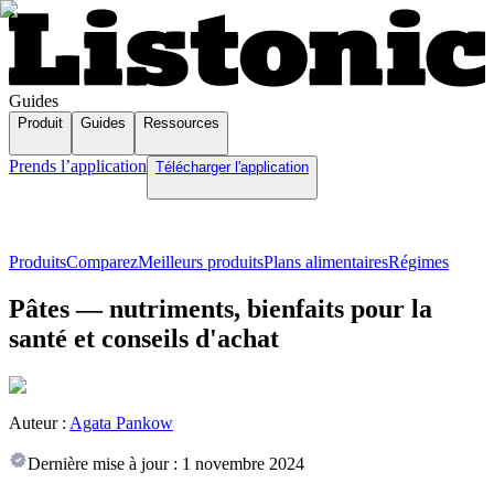
Guides
Produit
Guides
Ressources
Prends l’application
Télécharger l'application
Produits
Comparez
Meilleurs produits
Plans alimentaires
Régimes
Pâtes — nutriments, bienfaits pour la
santé et conseils d'achat
Auteur :
Agata Pankow
Dernière mise à jour :
1 novembre 2024