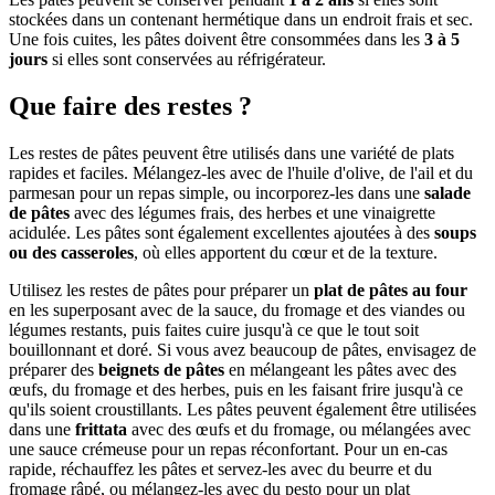
stockées dans un contenant hermétique dans un endroit frais et sec.
Une fois cuites, les pâtes doivent être consommées dans les
3 à 5
jours
si elles sont conservées au réfrigérateur.
Que faire des restes ?
Les restes de pâtes peuvent être utilisés dans une variété de plats
rapides et faciles. Mélangez-les avec de l'huile d'olive, de l'ail et du
parmesan pour un repas simple, ou incorporez-les dans une
salade
de pâtes
avec des légumes frais, des herbes et une vinaigrette
acidulée. Les pâtes sont également excellentes ajoutées à des
soups
ou des casseroles
, où elles apportent du cœur et de la texture.
Utilisez les restes de pâtes pour préparer un
plat de pâtes au four
en les superposant avec de la sauce, du fromage et des viandes ou
légumes restants, puis faites cuire jusqu'à ce que le tout soit
bouillonnant et doré. Si vous avez beaucoup de pâtes, envisagez de
préparer des
beignets de pâtes
en mélangeant les pâtes avec des
œufs, du fromage et des herbes, puis en les faisant frire jusqu'à ce
qu'ils soient croustillants. Les pâtes peuvent également être utilisées
dans une
frittata
avec des œufs et du fromage, ou mélangées avec
une sauce crémeuse pour un repas réconfortant. Pour un en-cas
rapide, réchauffez les pâtes et servez-les avec du beurre et du
fromage râpé, ou mélangez-les avec du pesto pour un plat