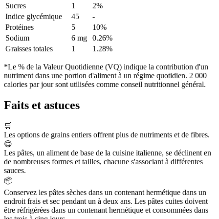
Sucres
1
2%
Indice glycémique
45
-
Protéines
5
10%
Sodium
6 mg
0.26%
Graisses totales
1
1.28%
*Le % de la Valeur Quotidienne (VQ) indique la contribution d'un
nutriment dans une portion d'aliment à un régime quotidien. 2 000
calories par jour sont utilisées comme conseil nutritionnel général.
Faits et astuces
🛒
Les options de grains entiers offrent plus de nutriments et de fibres.
😋
Les pâtes, un aliment de base de la cuisine italienne, se déclinent en
de nombreuses formes et tailles, chacune s'associant à différentes
sauces.
📦
Conservez les pâtes sèches dans un contenant hermétique dans un
endroit frais et sec pendant un à deux ans. Les pâtes cuites doivent
être réfrigérées dans un contenant hermétique et consommées dans
les trois à cinq jours.