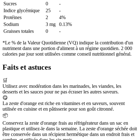
Sucres
0
-
Indice glycémique
25
-
Protéines
2
4%
Sodium
3 mg
0.13%
Graisses totales
0
-
*Le % de la Valeur Quotidienne (VQ) indique la contribution d'un
nutriment dans une portion d'aliment à un régime quotidien. 2 000
calories par jour sont utilisées comme conseil nutritionnel général.
Faits et astuces
🛒
Utilisez avec modération dans les marinades, les viandes, les
desserts et les sauces pour ne pas écraser les autres saveurs.
😋
La zeste d'orange est riche en vitamines et en saveurs, souvent
utilisée en cuisine et en pâtisserie pour son goût citronné.
📦
Conservez la zeste d'orange frais au réfrigérateur dans un sac en
plastique et utilisez-le dans la semaine. La zeste d'orange séchée doit
être conservée dans un récipient hermétique dans un endroit frais et
sombre, et utilisée dans les six mois.