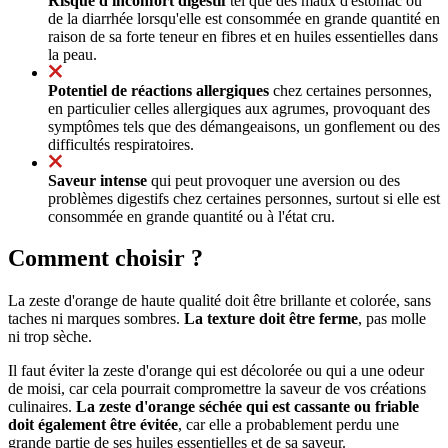
Risque d'inconfort digestif
tel que des maux d'estomac ou
de la diarrhée lorsqu'elle est consommée en grande quantité en
raison de sa forte teneur en fibres et en huiles essentielles dans
la peau.
Potentiel de réactions allergiques
chez certaines personnes,
en particulier celles allergiques aux agrumes, provoquant des
symptômes tels que des démangeaisons, un gonflement ou des
difficultés respiratoires.
Saveur intense
qui peut provoquer une aversion ou des
problèmes digestifs chez certaines personnes, surtout si elle est
consommée en grande quantité ou à l'état cru.
Comment choisir ?
La zeste d'orange de haute qualité doit être brillante et colorée, sans
taches ni marques sombres.
La texture doit être ferme
, pas molle
ni trop sèche.
Il faut éviter la zeste d'orange qui est décolorée ou qui a une odeur
de moisi, car cela pourrait compromettre la saveur de vos créations
culinaires.
La zeste d'orange séchée qui est cassante ou friable
doit également être évitée
, car elle a probablement perdu une
grande partie de ses huiles essentielles et de sa saveur.