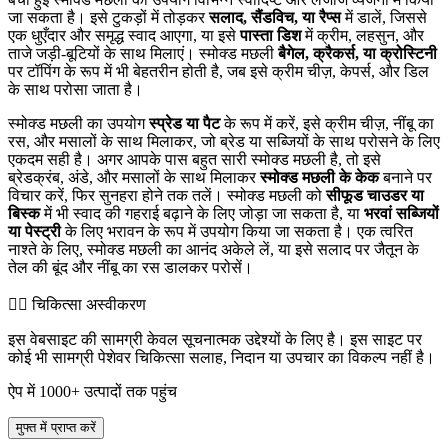
जा सकता है। इसे टुकड़ों में तोड़कर
सलाद, सैंडविच, या रैप्स
में डालें, जिससे
एक धुएँदार और समृद्ध स्वाद आएगा, या इसे
पास्ता डिश
में क्रीम, लहसुन, और
ताजे जड़ी-बूटियों के साथ मिलाएं। स्मोक्ड मछली
बैगेल, क्रैकर्स, या क्रोस्टिनी
पर टॉपिंग के रूप में भी बेहतरीन होती है, जब इसे क्रीम चीज़, केपर्स, और डिल
के साथ परोसा जाता है।
स्मोक्ड मछली का उपयोग
स्प्रेड या पैट
के रूप में करें, इसे क्रीम चीज़, नींबू का
रस, और मसालों के साथ मिलाकर, जो ब्रेड या सब्जियों के साथ परोसने के लिए
एकदम सही है। अगर आपके पास बहुत सारी स्मोक्ड मछली है, तो इसे
ब्रेडक्रंब, अंडे, और मसालों के साथ मिलाकर
स्मोक्ड मछली के केक
बनाने पर
विचार करें, फिर सुनहरा होने तक तलें। स्मोक्ड मछली को
सीफूड चाउडर या
बिस्क
में भी स्वाद की गहराई बढ़ाने के लिए जोड़ा जा सकता है, या
भरवां सब्जियों
या पेस्ट्री
के लिए भरावन के रूप में उपयोग किया जा सकता है। एक त्वरित
नाश्ते के लिए, स्मोक्ड मछली का आनंद अकेले लें, या इसे सलाद पर जैतून के
तेल की बूंद और नींबू का रस डालकर परोसें।
👨‍⚕️️ चिकित्सा अस्वीकरण
इस वेबसाइट की सामग्री केवल सूचनात्मक उद्देश्यों के लिए है। इस साइट पर
कोई भी सामग्री पेशेवर चिकित्सा सलाह, निदान या उपचार का विकल्प नहीं है।
ऐप में 1000+ उत्पादों तक पहुंच
मुफ्त में प्राप्त करें