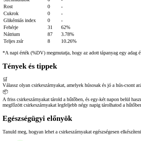
Rost
0
-
Cukrok
0
-
Glikémiás index
0
-
Fehérje
31
62%
Nátrium
87
3.78%
Teljes zsír
8
10.26%
*A napi érték (%DV) megmutatja, hogy az adott tápanyag egy adag éte
Tények és tippek
🛒
Válassz olyan csirkeszárnyakat, amelyek húsosak és jó a hús-csont ar
📦
A friss csirkeszárnyakat tárold a hűtőben, és egy-két napon belül has
megfőzött csirkeszárnyakat legfeljebb négy napig tárolhatod a hűtőbe
Egészségügyi előnyök
Tanuld meg, hogyan lehet a csirkeszárnyakat egészségesen elkészíten