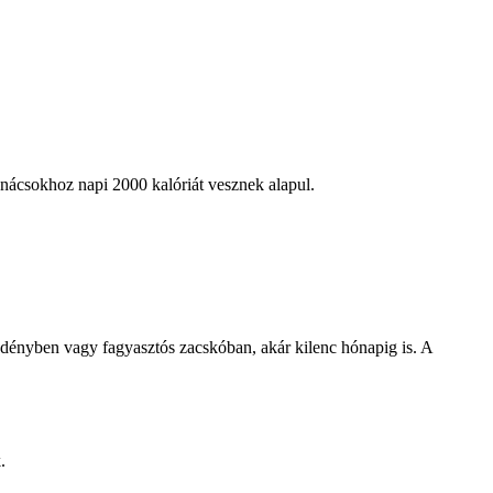
anácsokhoz napi 2000 kalóriát vesznek alapul.
 edényben vagy fagyasztós zacskóban, akár kilenc hónapig is. A
.