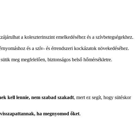
zájárulhat a koleszterinszint emelkedéséhez és a szívbetegségekhez.
vérnyomáshoz és a szív- és érrendszeri kockázatok növekedéséhez.
sütik meg megfelelően, biztonságos belső hőmérsékletre.
ek kell lennie, nem szabad szakadt
, mert ez segít, hogy sütéskor
n visszapattannak, ha megnyomod őket
.