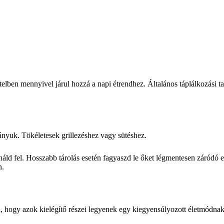
lben mennyivel járul hozzá a napi étrendhez. Általános táplálkozási t
ányuk. Tökéletesek grillezéshez vagy sütéshez.
ználd fel. Hosszabb tárolás esetén fagyaszd le őket légmentesen záródó
n.
i, hogy azok kielégítő részei legyenek egy kiegyensúlyozott életmódnak