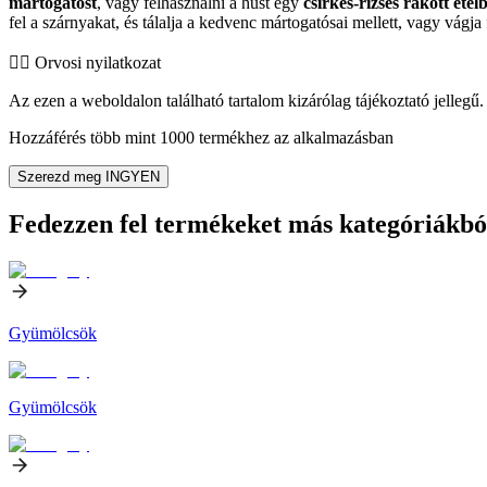
mártogatóst
, vagy felhasználni a húst egy
csirkés-rizses rakott étel
fel a szárnyakat, és tálalja a kedvenc mártogatósai mellett, vagy vágja 
👨‍⚕️️ Orvosi nyilatkozat
Az ezen a weboldalon található tartalom kizárólag tájékoztató jellegű. 
Hozzáférés több mint 1000 termékhez az alkalmazásban
Szerezd meg INGYEN
Fedezzen fel termékeket más kategóriákbó
Gyümölcsök
Gyümölcsök