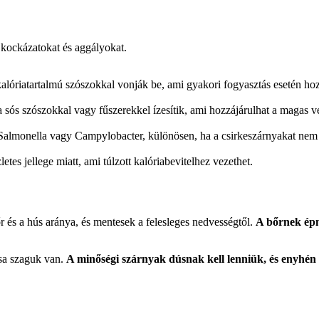
 kockázatokat és aggályokat.
alóriatartalmú szószokkal vonják be, ami gyakori fogyasztás esetén hoz
a sós szószokkal vagy fűszerekkel ízesítik, ami hozzájárulhat a magas 
Salmonella vagy Campylobacter, különösen, ha a csirkeszárnyakat nem 
etes jellege miatt, ami túlzott kalóriabevitelhez vezethet.
r és a hús aránya, és mentesek a felesleges nedvességtől.
A bőrnek épn
csa szaguk van.
A minőségi szárnyak dúsnak kell lenniük, és enyhé