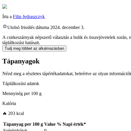
Írta a
Filip Jędraszczyk
Utolsó frissítés dátuma
2024. december 3.
A csirkeszárnyak népszerű választás a bulik és összejövetelek során,
táplálkozási hatásait.
Tudj meg többet az alkalmazásban
Tápanyagok
Nézd meg a részletes tápértékadatokat, beleértve az olyan információk
Táplálkozási adatok
Mennyiség per
100 g
Kalória
🔥 203 kcal
Tápanyag per
100 g
Value
%
Napi érték
*
Szénhidrátok
0
-