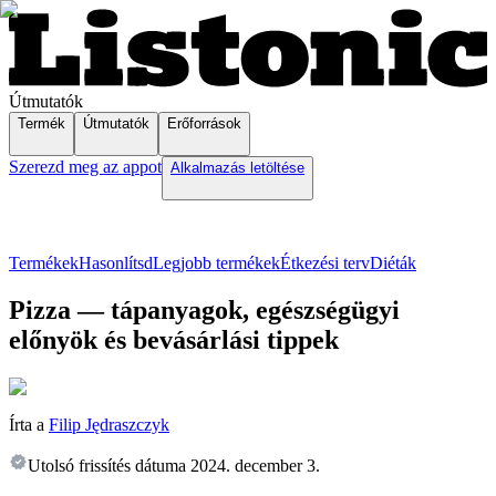
Útmutatók
Termék
Útmutatók
Erőforrások
Szerezd meg az appot
Alkalmazás letöltése
Termékek
Hasonlítsd
Legjobb termékek
Étkezési terv
Diéták
Pizza — tápanyagok, egészségügyi
előnyök és bevásárlási tippek
Írta a
Filip Jędraszczyk
Utolsó frissítés dátuma
2024. december 3.