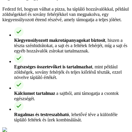
Fedezd fel, hogyan válhat a pizza, ha tápláló hozzávalókkal, például
zöldségekkel és sovány fehérjékkel van megpakolva, egy
kiegyensúlyozott étrend részévé, amely támogatja a teljes jólétet.
Kiegyensúlyozott makrotápanyagokat biztosít
, hiszen a
tészta szénhidrátokat, a sajt és a feltétek fehérjét, míg a sajt és
egyéb hozzávalók zsírokat tartalmaznak.
Egészséges összetevőket is tartalmazhat
, mint például
zöldségek, sovány fehérjék és teljes kiőrlésű tészták, ezzel
növelve tápláló értékét.
Kálciumot tartalmaz
a sajtból, ami támogatja a csontok
egészségét.
Rugalmas és testreszabható
, lehetővé téve a különféle
tápláló feltétek és ízek kombinálását.