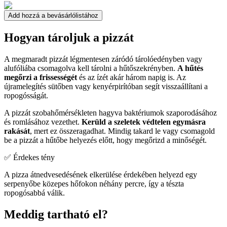
Add hozzá a bevásárlólistához
Hogyan tároljuk a pizzát
A megmaradt pizzát légmentesen záródó tárolóedényben vagy
alufóliába csomagolva kell tárolni a hűtőszekrényben.
A hűtés
megőrzi a frissességét
és az ízét akár három napig is. Az
újramelegítés sütőben vagy kenyérpirítóban segít visszaállítani a
ropogósságát.
A pizzát szobahőmérsékleten hagyva baktériumok szaporodásához
és romlásához vezethet.
Kerüld a szeletek védtelen egymásra
rakását
, mert ez összeragadhat. Mindig takard le vagy csomagold
be a pizzát a hűtőbe helyezés előtt, hogy megőrizd a minőségét.
✅ Érdekes tény
A pizza átnedvesedésének elkerülése érdekében helyezd egy
serpenyőbe közepes hőfokon néhány percre, így a tészta
ropogósabbá válik.
Meddig tartható el?