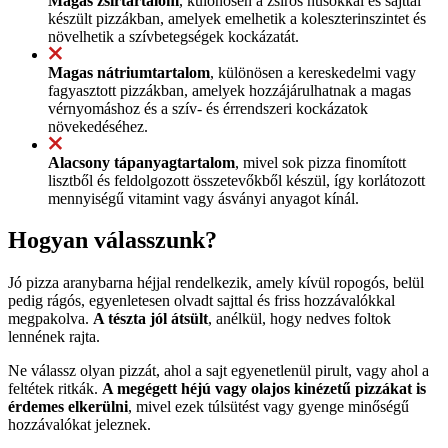
Magas zsírtartalom
, különösen a zsíros húsokkal és sajttal
készült pizzákban, amelyek emelhetik a koleszterinszintet és
növelhetik a szívbetegségek kockázatát.
Magas nátriumtartalom
, különösen a kereskedelmi vagy
fagyasztott pizzákban, amelyek hozzájárulhatnak a magas
vérnyomáshoz és a szív- és érrendszeri kockázatok
növekedéséhez.
Alacsony tápanyagtartalom
, mivel sok pizza finomított
lisztből és feldolgozott összetevőkből készül, így korlátozott
mennyiségű vitamint vagy ásványi anyagot kínál.
Hogyan válasszunk?
Jó pizza aranybarna héjjal rendelkezik, amely kívül ropogós, belül
pedig rágós, egyenletesen olvadt sajttal és friss hozzávalókkal
megpakolva.
A tészta jól átsült
, anélkül, hogy nedves foltok
lennének rajta.
Ne válassz olyan pizzát, ahol a sajt egyenetlenül pirult, vagy ahol a
feltétek ritkák.
A megégett héjú vagy olajos kinézetű pizzákat is
érdemes elkerülni
, mivel ezek túlsütést vagy gyenge minőségű
hozzávalókat jeleznek.