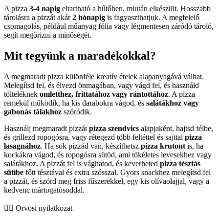
A pizza
3-4 napig
eltartható a hűtőben, miután elkészült. Hosszabb
tárolásra a pizzát akár
2 hónapig
is fagyaszthatjuk. A megfelelő
csomagolás, például műanyag fólia vagy légmentesen záródó tároló,
segít megőrizni a minőségét.
Mit tegyünk a maradékokkal?
A megmaradt pizza különféle kreatív ételek alapanyagává válhat.
Melegítsd fel, és élvezd önmagában, vagy vágd fel, és használd
tölteléknek
omletthez, frittatához vagy rántottához
. A pizza
remekül működik, ha kis darabokra vágod, és
salátákhoz vagy
gabonás tálakhoz
szóródik.
Használj megmaradt pizzát
pizza szendvics
alapjaként, hajtsd félbe,
és grillezd ropogósra, vagy rétegezd több feltéttel és sajttal
pizza
lasagnához
. Ha sok pizzád van, készíthetsz
pizza krutont
is, ha
kockákra vágod, és ropogósra sütöd, ami tökéletes levesekhez vagy
salátákhoz. A pizzát fel is vághatod, és keverheted
pizza tésztás
sütibe
főtt tésztával és extra szósszal. Gyors snackhez melegítsd fel
a pizzát, és szórd meg friss fűszerekkel, egy kis olívaolajjal, vagy a
kedvenc mártogatósoddal.
👨‍⚕️️ Orvosi nyilatkozat