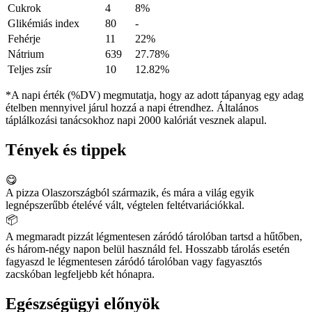
Cukrok
4
8%
Glikémiás index
80
-
Fehérje
11
22%
Nátrium
639
27.78%
Teljes zsír
10
12.82%
*A napi érték (%DV) megmutatja, hogy az adott tápanyag egy adag
ételben mennyivel járul hozzá a napi étrendhez. Általános
táplálkozási tanácsokhoz napi 2000 kalóriát vesznek alapul.
Tények és tippek
😋
A pizza Olaszországból származik, és mára a világ egyik
legnépszerűbb ételévé vált, végtelen feltétvariációkkal.
📦
A megmaradt pizzát légmentesen záródó tárolóban tartsd a hűtőben,
és három-négy napon belül használd fel. Hosszabb tárolás esetén
fagyaszd le légmentesen záródó tárolóban vagy fagyasztós
zacskóban legfeljebb két hónapra.
Egészségügyi előnyök