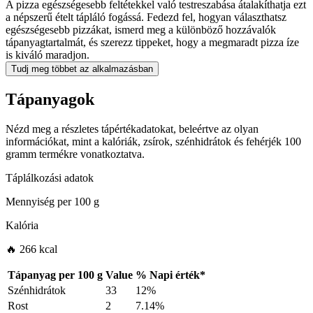
A pizza egészségesebb feltétekkel való testreszabása átalakíthatja ezt
a népszerű ételt tápláló fogássá. Fedezd fel, hogyan választhatsz
egészségesebb pizzákat, ismerd meg a különböző hozzávalók
tápanyagtartalmát, és szerezz tippeket, hogy a megmaradt pizza íze
is kiváló maradjon.
Tudj meg többet az alkalmazásban
Tápanyagok
Nézd meg a részletes tápértékadatokat, beleértve az olyan
információkat, mint a kalóriák, zsírok, szénhidrátok és fehérjék 100
gramm termékre vonatkoztatva.
Táplálkozási adatok
Mennyiség per
100 g
Kalória
🔥 266 kcal
Tápanyag per
100 g
Value
%
Napi érték
*
Szénhidrátok
33
12%
Rost
2
7.14%