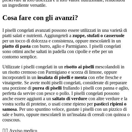
un ingrediente versatile.
Cosa fare con gli avanzi?
I piselli congelati avanzati possono essere utilizzati in una varietà di
piatti salati e nutrienti. Aggiungeteli a
zuppe, stufati o casseruole
per un tocco di dolcezza e consistenza, oppure mescolateli in un
piatto di pasta
con burro, aglio e Parmigiano. I piselli congelati
sono ottimi anche saltati in padella con cipolle e erbe per un
contorno semplice.
Utilizzate i piselli congelati in un
risotto ai piselli
mescolandoli in
un risotto cremoso con Parmigiano e scorza di limone, oppure
incorporateli in un
insalata di piselli e menta
con erbe fresche e
vinaigrette. Se avete molti piselli congelati, considerate di preparare
una porzione di
purea di piselli
frullando i piselli con panna e aglio,
perfetta da servire con pesce o pollo. I piselli congelati possono
anche essere aggiunti a un
saltato di verdure
con altre verdure e la
vostra scelta di proteine, o usati come ripieno per
pasticci ripieni o
samosa
. Per uno spuntino veloce, gustate i piselli con un pizzico di
sale e burro, oppure mescolateli in un'insalata di cereali con quinoa o
couscous.
👨‍⚕️️ Avviso medico