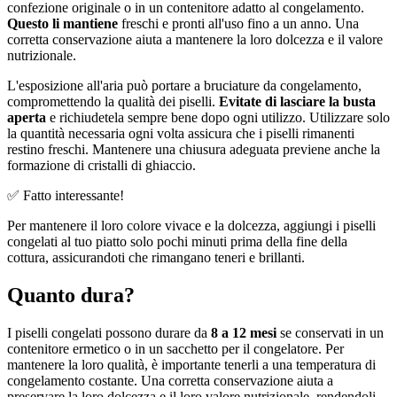
confezione originale o in un contenitore adatto al congelamento.
Questo li mantiene
freschi e pronti all'uso fino a un anno. Una
corretta conservazione aiuta a mantenere la loro dolcezza e il valore
nutrizionale.
L'esposizione all'aria può portare a bruciature da congelamento,
compromettendo la qualità dei piselli.
Evitate di lasciare la busta
aperta
e richiudetela sempre bene dopo ogni utilizzo. Utilizzare solo
la quantità necessaria ogni volta assicura che i piselli rimanenti
restino freschi. Mantenere una chiusura adeguata previene anche la
formazione di cristalli di ghiaccio.
✅ Fatto interessante!
Per mantenere il loro colore vivace e la dolcezza, aggiungi i piselli
congelati al tuo piatto solo pochi minuti prima della fine della
cottura, assicurandoti che rimangano teneri e brillanti.
Quanto dura?
I piselli congelati possono durare da
8 a 12 mesi
se conservati in un
contenitore ermetico o in un sacchetto per il congelatore. Per
mantenere la loro qualità, è importante tenerli a una temperatura di
congelamento costante. Una corretta conservazione aiuta a
preservare la loro dolcezza e il loro valore nutrizionale, rendendoli