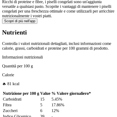
Ricchi di proteine e fibre, i piselli congelati sono un'aggiunta
versatile a qualsiasi pasto. Scoprite i vantaggi di mantenere i piselli
congelati per una freschezza ottimale e come utilizzarli per arricchire
nutrizionalmente i vostri piatti.
Scopri di più nell'app
Nutrienti
Controlla i valori nutrizionali dettagliati, inclusi informazioni come
calorie, grassi, carboidrati e proteine per 100 grammi di prodotto.
Informazioni nutrizionali
Quantità per
100 g
Calorie
🔥 81 kcal
Nutrizione per
100 g
Value
%
Valore giornaliero
*
Carboidrati
15
5.45%
Fibra
5
17.86%
Zuccheri
6
12%
Indice Glicemico
39
-