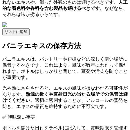
れないエキスや、濁った外観のものは避けるべきです。
人工
的な着色料や香料を含む製品も避けるべきです
。なぜなら、
それらは味が劣るからです。
リストに追加
バニラエキスの保存方法
バニラエキスは、パントリーや戸棚などの涼しく暗い場所に
保管するべきです。
これにより
、風味が数年にわたって保た
れます。ボトルはしっかりと閉じて、蒸発や汚染を防ぐこと
が重要です。
光や熱にさらされると、エキスの風味が損なわれる可能性が
あります。
熱源の近くや直射日光の当たる場所での保管は避
けてください
。適切に密閉することが、アルコールの蒸発を
防ぎ、エキスの品質を維持するために不可欠です。
✅ 興味深い事実
ボトルを開けた日付をラベルに記入して、賞味期限を管理す