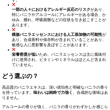
一部の人々におけるアレルギー反応のリスク
があり、
特にバニラやアルコールにアレルギーがある場合、か
ゆみ、腫れ、呼吸困難などの症状を引き起こすことが
あります。
模倣バニラエッセンスにおける人工添加物の可能性
が
あり、合成香料や保存料が含まれていることがあり、
敏感な人に悪影響を及ぼすことがあります。
栄養密度が低い
ため、バニラエッセンスは主に風味付
けに使用され、ビタミンやミネラルはほとんど含まれ
ていません。
どう選ぶの？
高品質のバニラエキスは、深い琥珀色と明確なバニラの香り
を持っています。
味わいは純粋で力強く
、合成的な後味はあ
りません。
アルコールの香りが強く、バニラの香りがわずかしか感じら