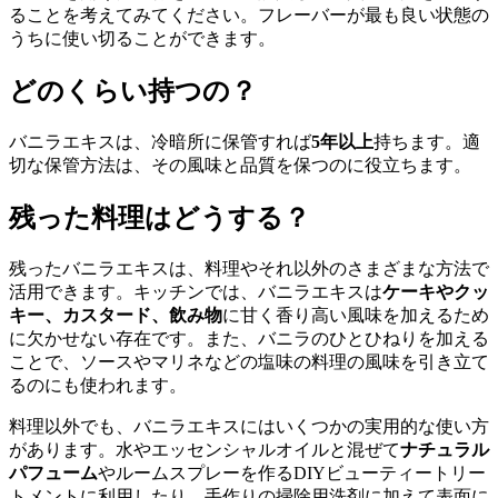
ることを考えてみてください。フレーバーが最も良い状態の
うちに使い切ることができます。
どのくらい持つの？
バニラエキスは、冷暗所に保管すれば
5年以上
持ちます。適
切な保管方法は、その風味と品質を保つのに役立ちます。
残った料理はどうする？
残ったバニラエキスは、料理やそれ以外のさまざまな方法で
活用できます。キッチンでは、バニラエキスは
ケーキやクッ
キー、カスタード、飲み物
に甘く香り高い風味を加えるため
に欠かせない存在です。また、バニラのひとひねりを加える
ことで、ソースやマリネなどの塩味の料理の風味を引き立て
るのにも使われます。
料理以外でも、バニラエキスにはいくつかの実用的な使い方
があります。水やエッセンシャルオイルと混ぜて
ナチュラル
パフューム
やルームスプレーを作るDIYビューティートリー
トメントに利用したり、手作りの掃除用洗剤に加えて表面に