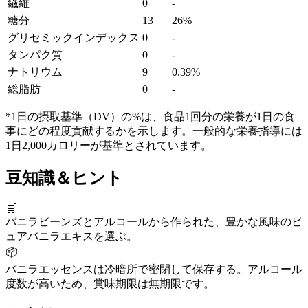
繊維
0
-
糖分
13
26%
グリセミックインデックス
0
-
タンパク質
0
-
ナトリウム
9
0.39%
総脂肪
0
-
*1日の摂取基準（DV）の%は、食品1回分の栄養が1日の食
事にどの程度貢献するかを示します。一般的な栄養指導には
1日2,000カロリーが基準とされています。
豆知識＆ヒント
🛒
バニラビーンズとアルコールから作られた、豊かな風味のピ
ュアバニラエキスを選ぶ。
📦
バニラエッセンスは冷暗所で密閉して保存する。アルコール
度数が高いため、賞味期限は無期限です。