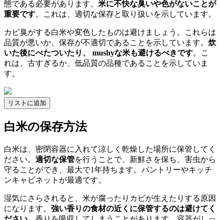
態である必要があります。
米に不快な臭いや色がないことが
重要です
。これは、適切な保存と取り扱いを示しています。
カビ臭がする白米や変色したものは避けましょう。これらは
品質が悪いか、保存が不適切であることを示しています。
炊
いた後にべたついたり、 mushyな米も避けるべきです
。こ
れは、古すぎるか、低品質の品種であることを示していま
す。
リストに追加
白米の保存方法
白米は、密閉容器に入れて涼しく乾燥した場所に保管してく
ださい。
適切な保管
を行うことで、新鮮さを保ち、害虫から
守ることができ、最大で1年持ちます。パントリーやキッチ
ンキャビネットが最適です。
湿気にさらされると、米が腐ったりカビが生えたりする原因
になります。
強い香りの食材の近くに保管するのは避けてく
ださい
、香りを吸収してしまうことがあります。容器がしっ