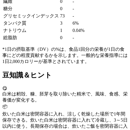
繊維
0
-
糖分
0
-
グリセミックインデックス
73
-
タンパク質
3
6%
ナトリウム
1
0.04%
総脂肪
0
-
*1日の摂取基準（DV）の%は、食品1回分の栄養が1日の食
事にどの程度貢献するかを示します。一般的な栄養指導には
1日2,000カロリーが基準とされています。
豆知識＆ヒント
😋
白米は籾殻、糠、胚芽を取り除いた精米で、風味、食感、栄
養価が変化する。
📦
炊いた白米は密閉容器に入れ、涼しく乾燥した場所で1年間
保存できる。炊いた白米は密閉容器に入れて冷蔵し、3～5日
以内に使う。長期保存の場合は、炊いたご飯を密閉容器に入