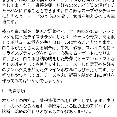
として出したり、野菜や卵、お好みのタンパク質を混ぜて
チ
ャーハン
にすることもできます。白ご飯は
スープやシチュー
に加えると、スープのとろみを増し、食感を加えるのにも最
適です。
残った白ご飯を、刻んだ野菜やハーブ、酸味のあるドレッシ
ングを使った
ライスサラダ
にしたり、チーズや野菜、肉を混
ぜてボリューム満点の
キャセロール
にすることもできます。
白ご飯がたくさんある場合は、牛乳、砂糖、スパイスを使っ
て
ライスプディング
を作ると、心温まるデザートになりま
す。また、白ご飯は
詰め物をした野菜
（ピーマンやトマトな
ど）の具材としても使えますし、ローストした野菜やお好み
のタンパク質を加えた
グレインボウル
にもぴったりです。手
軽なおやつとしては、チーズや肉、野菜を詰めた
おにぎり
を
作ってみてはいかがでしょうか。
👨‍⚕️️ 免責事項
本サイトの内容は、情報提供のみを目的としています。本サ
イトのいかなる内容も、専門家による医療上のアドバイス、
診断、治療の代わりとなるものではありません。