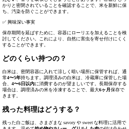
かりと密閉されていることを確認することで、米を新鮮に保
ち、汚染を防ぐことができます。
✅ 興味深い事実
保存期間を延ばすために、容器にローリエを加えることを検
討してください。これにより、自然に害虫を寄せ付けにくく
することができます。
どのくらい持つの？
白米は、密閉容器に入れて涼しく暗い場所に保管すれば、通
常
4〜5年
持ちます。調理済みの白米は、冷蔵庫に保管した場
合、
4〜6日以内
に消費するのが望ましいです。長期保存する
場合は、調理済みの米を冷凍することで、最大
6ヶ月
保存で
きます。
残った料理はどうする？
残った白ご飯は、さまざまな savory や sweet な料理に活用で
きます。温めて
炒め物やカレー、グリルした肉
の付け合わせ