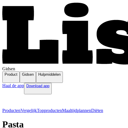
Gidsen
Product
Gidsen
Hulpmiddelen
Haal de app
Download app
Producten
Vergelijk
Topproducten
Maaltijdplannen
Diëten
Pasta