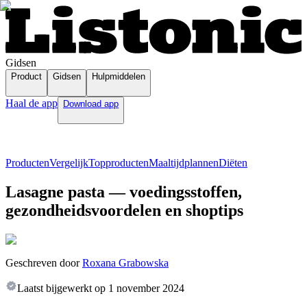
Gidsen
Product
Gidsen
Hulpmiddelen
Haal de app
Download app
Producten
Vergelijk
Topproducten
Maaltijdplannen
Diëten
Lasagne pasta — voedingsstoffen,
gezondheidsvoordelen en shoptips
Geschreven door
Roxana Grabowska
Laatst bijgewerkt op
1 november 2024