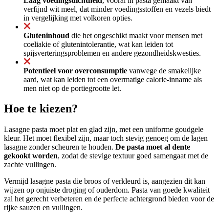
Laag voedingsdichtheid
, vooral in pasta gemaakt van
verfijnd wit meel, dat minder voedingsstoffen en vezels biedt
in vergelijking met volkoren opties.
Gluteninhoud
die het ongeschikt maakt voor mensen met
coeliakie of glutenintolerantie, wat kan leiden tot
spijsverteringsproblemen en andere gezondheidskwesties.
Potentieel voor overconsumptie
vanwege de smakelijke
aard, wat kan leiden tot een overmatige calorie-inname als
men niet op de portiegrootte let.
Hoe te kiezen?
Lasagne pasta moet plat en glad zijn, met een uniforme goudgele
kleur. Het moet flexibel zijn, maar toch stevig genoeg om de lagen
lasagne zonder scheuren te houden.
De pasta moet al dente
gekookt worden
, zodat de stevige textuur goed samengaat met de
zachte vullingen.
Vermijd lasagne pasta die broos of verkleurd is, aangezien dit kan
wijzen op onjuiste droging of ouderdom. Pasta van goede kwaliteit
zal het gerecht verbeteren en de perfecte achtergrond bieden voor de
rijke sauzen en vullingen.