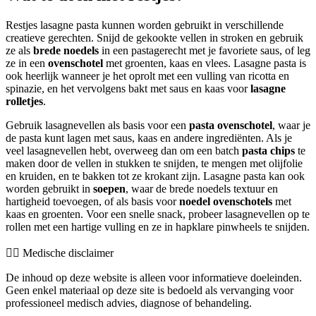
Restjes lasagne pasta kunnen worden gebruikt in verschillende
creatieve gerechten. Snijd de gekookte vellen in stroken en gebruik
ze als
brede noedels
in een pastagerecht met je favoriete saus, of leg
ze in een
ovenschotel
met groenten, kaas en vlees. Lasagne pasta is
ook heerlijk wanneer je het oprolt met een vulling van ricotta en
spinazie, en het vervolgens bakt met saus en kaas voor
lasagne
rolletjes
.
Gebruik lasagnevellen als basis voor een
pasta ovenschotel
, waar je
de pasta kunt lagen met saus, kaas en andere ingrediënten. Als je
veel lasagnevellen hebt, overweeg dan om een batch
pasta chips
te
maken door de vellen in stukken te snijden, te mengen met olijfolie
en kruiden, en te bakken tot ze krokant zijn. Lasagne pasta kan ook
worden gebruikt in
soepen
, waar de brede noedels textuur en
hartigheid toevoegen, of als basis voor
noedel ovenschotels
met
kaas en groenten. Voor een snelle snack, probeer lasagnevellen op te
rollen met een hartige vulling en ze in hapklare pinwheels te snijden.
👨‍⚕️️ Medische disclaimer
De inhoud op deze website is alleen voor informatieve doeleinden.
Geen enkel materiaal op deze site is bedoeld als vervanging voor
professioneel medisch advies, diagnose of behandeling.