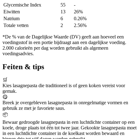
Glycemische Index
55
-
Eiwitten
13
26%
Natrium
6
0.26%
Totale vetten
2
2.56%
*De % van de Dagelijkse Waarde (DV) geeft aan hoeveel een
voedingsstof in een portie bijdraagt aan een dagelijkse voeding.
2.000 calorieën per dag worden gebruikt als algemeen
voedingsadvies.
Feiten & tips
🛒
Kies lasagnepasta die traditioneel is of geen koken vereist voor
gemak.
😋
Breek je overgebleven lasagnepasta in onregelmatige vormen en
gebruik ze met je favoriete saus.
📦
Bewaar gedroogde lasagnepasta in een luchtdichte container op een
koele, droge plaats tot één tot twee jaar. Gekookte lasagnepasta moet
in een luchtdichte container in de koelkast worden bewaard en
binnen drie tot vijf dagen worden gebruikt.