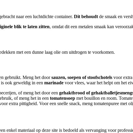
bracht naar een luchtdichte container.
Dit behoudt
de smaak en versh
ginele blik te laten zitten
, omdat dit een metalen smaak kan veroorzak
edekken met een dunne laag olie om uitdrogen te voorkomen.
den gebruikt. Meng het door
sauzen, soepen of stoofschotels
voor extra 
 is ook geweldig in een
marinade
voor vlees, waar het helpt om het ei
ecerijen, of meng het door een
gehaktbrood of gehaktballetjesmengs
gebruik, of meng het in een
tomatensoep
met bouillon en room. Tomate
oor extra pittigheid. Voor een snelle snack, meng tomatenpuree met olij
en enkel materiaal op deze site is bedoeld als vervanging voor profess