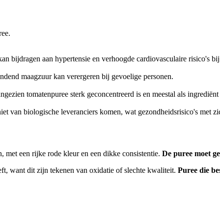
ree.
n bijdragen aan hypertensie en verhoogde cardiovasculaire risico's bij
dend maagzuur kan verergeren bij gevoelige personen.
gezien tomatenpuree sterk geconcentreerd is en meestal als ingrediënt w
niet van biologische leveranciers komen, wat gezondheidsrisico's met z
met een rijke rode kleur en een dikke consistentie.
De puree moet gel
, want dit zijn tekenen van oxidatie of slechte kwaliteit.
Puree die be