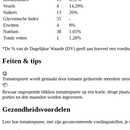
Vezels
4
14.29%
Suikers
13
26%
Glycemische Index
55
-
Eiwitten
4
8%
Natrium
38
1.65%
Totale vetten
1
1.28%
*De % van de Dagelijkse Waarde (DV) geeft aan hoeveel een voedingss
Feiten & tips
😋
Tomatenpuree wordt gemaakt door tomaten gedurende meerdere uren t
📦
Bewaar ongeopende blikken tomatenpuree op een koele, droge plaats. Na
porties tot drie maanden worden ingevroren.
Gezondheidsvoordelen
Leer hoe tomatenpuree, met zijn geconcentreerde voedingsstoffen, je 