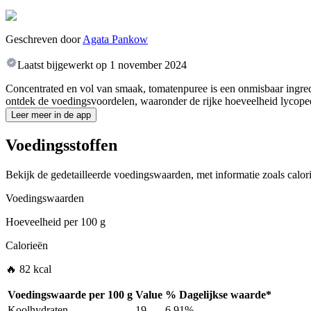
Geschreven door
Agata Pankow
Laatst bijgewerkt op
1 november 2024
Concentrated en vol van smaak, tomatenpuree is een onmisbaar ingred
ontdek de voedingsvoordelen, waaronder de rijke hoeveelheid lycopee
Leer meer in de app
Voedingsstoffen
Bekijk de gedetailleerde voedingswaarden, met informatie zoals calori
Voedingswaarden
Hoeveelheid per
100 g
Calorieën
🔥 82 kcal
Voedingswaarde per
100 g
Value
%
Dagelijkse waarde
*
Koolhydraten
19
6.91%