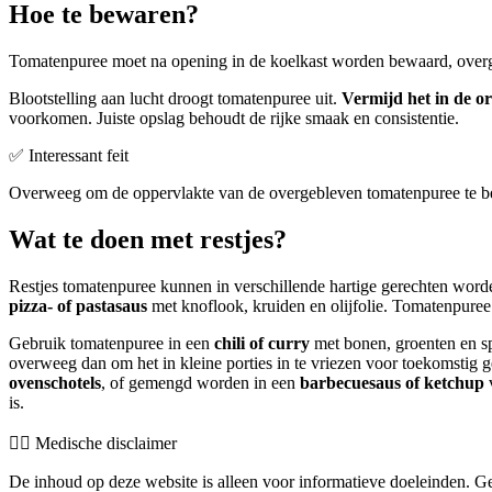
Hoe te bewaren?
Tomatenpuree moet na opening in de koelkast worden bewaard, overge
Blootstelling aan lucht droogt tomatenpuree uit.
Vermijd het in de ori
voorkomen. Juiste opslag behoudt de rijke smaak en consistentie.
✅ Interessant feit
Overweeg om de oppervlakte van de overgebleven tomatenpuree te b
Wat te doen met restjes?
Restjes tomatenpuree kunnen in verschillende hartige gerechten wor
pizza- of pastasaus
met knoflook, kruiden en olijfolie. Tomatenpuree
Gebruik tomatenpuree in een
chili of curry
met bonen, groenten en sp
overweeg dan om het in kleine porties in te vriezen voor toekomstig 
ovenschotels
, of gemengd worden in een
barbecuesaus of ketchup
v
is.
👨‍⚕️️ Medische disclaimer
De inhoud op deze website is alleen voor informatieve doeleinden. Ge