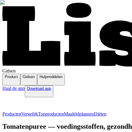
Gidsen
Product
Gidsen
Hulpmiddelen
Haal de app
Download app
Producten
Vergelijk
Topproducten
Maaltijdplannen
Diëten
Tomatenpuree — voedingsstoffen, gezondhe