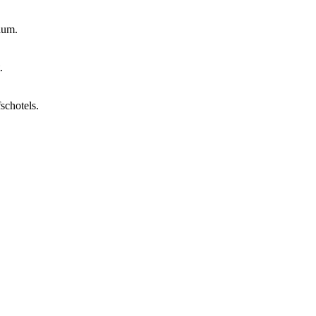
ium.
.
schotels.