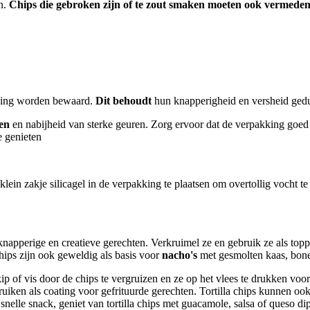
en.
Chips die gebroken zijn of te zout smaken moeten ook vermede
kking worden bewaard.
Dit behoudt
hun knapperigheid en versheid ged
en
en nabijheid van sterke geuren. Zorg ervoor dat de verpakking goed 
e genieten
lein zakje silicagel in de verpakking te plaatsen om overtollig vocht t
knapperige en creatieve gerechten. Verkruimel ze en gebruik ze als top
chips zijn ook geweldig als basis voor
nacho's
met gesmolten kaas, bonen
 of vis door de chips te vergruizen en ze op het vlees te drukken voorda
ruiken als coating voor gefrituurde gerechten. Tortilla chips kunnen o
snelle snack, geniet van tortilla chips met guacamole, salsa of queso di