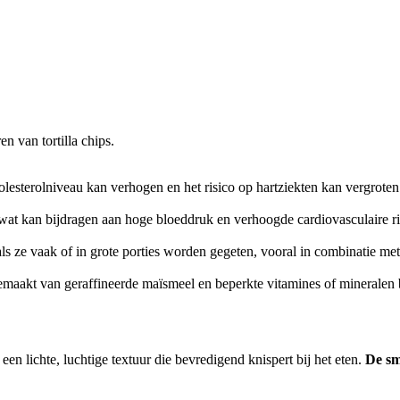
 van tortilla chips.
 cholesterolniveau kan verhogen en het risico op hartziekten kan vergrote
 wat kan bijdragen aan hoge bloeddruk en verhoogde cardiovasculaire ris
 ze vaak of in grote porties worden gegeten, vooral in combinatie met c
 gemaakt van geraffineerde maïsmeel en beperkte vitamines of mineralen 
en lichte, luchtige textuur die bevredigend knispert bij het eten.
De sm