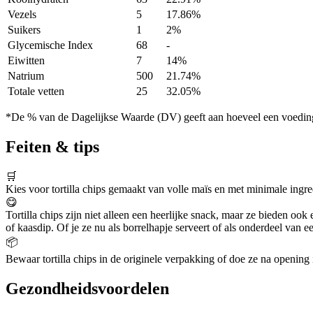
Vezels
5
17.86%
Suikers
1
2%
Glycemische Index
68
-
Eiwitten
7
14%
Natrium
500
21.74%
Totale vetten
25
32.05%
*De % van de Dagelijkse Waarde (DV) geeft aan hoeveel een voedingss
Feiten & tips
🛒
Kies voor tortilla chips gemaakt van volle maïs en met minimale ingre
😋
Tortilla chips zijn niet alleen een heerlijke snack, maar ze bieden oo
of kaasdip. Of je ze nu als borrelhapje serveert of als onderdeel van een 
📦
Bewaar tortilla chips in de originele verpakking of doe ze na opening
Gezondheidsvoordelen