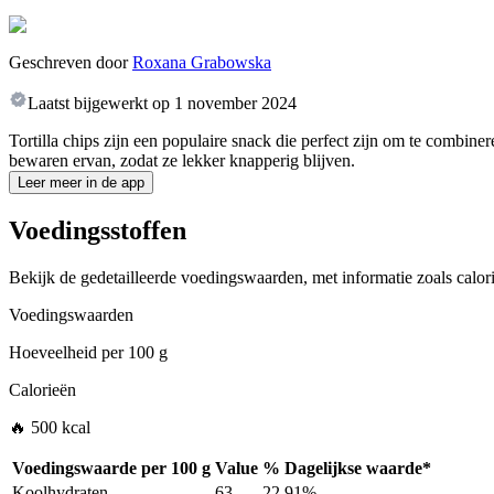
Geschreven door
Roxana Grabowska
Laatst bijgewerkt op
1 november 2024
Tortilla chips zijn een populaire snack die perfect zijn om te combine
bewaren ervan, zodat ze lekker knapperig blijven.
Leer meer in de app
Voedingsstoffen
Bekijk de gedetailleerde voedingswaarden, met informatie zoals calori
Voedingswaarden
Hoeveelheid per
100 g
Calorieën
🔥 500 kcal
Voedingswaarde per
100 g
Value
%
Dagelijkse waarde
*
Koolhydraten
63
22.91%