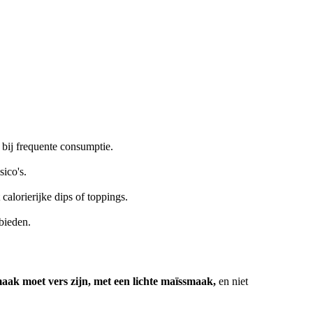
n bij frequente consumptie.
ico's.
alorierijke dips of toppings.
bieden.
aak moet vers zijn, met een lichte maïssmaak,
en niet