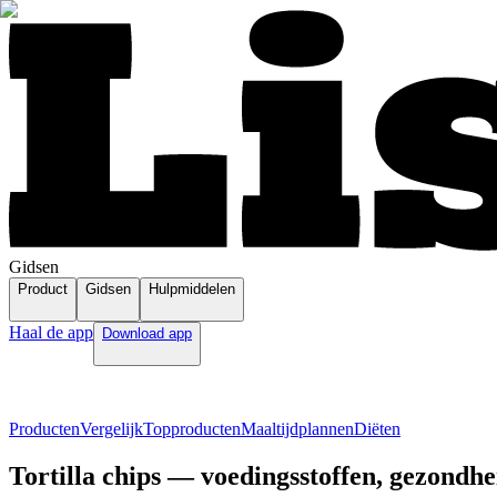
Gidsen
Product
Gidsen
Hulpmiddelen
Haal de app
Download app
Producten
Vergelijk
Topproducten
Maaltijdplannen
Diëten
Tortilla chips — voedingsstoffen, gezondhe