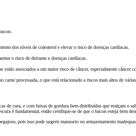
 bacon.
mento dos níveis de colesterol e elevar o risco de doenças cardíacas.
entar o risco de derrame e doenças cardíacas.
ue estão associados a um maior risco de câncer, especialmente câncer co
mo carne processada, o que está relacionado a riscos mais altos de vária
icas de cura, e com faixas de gordura bem distribuídas que realçam o s
rescura é fundamental, então certifique-se de que o bacon esteja bem den
pegajoso, pois isso pode sugerir manuseio ou armazenamento inadequa