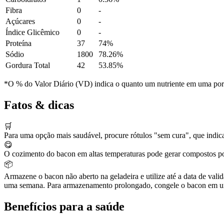
Fibra
0
-
Açúcares
0
-
Índice Glicêmico
0
-
Proteína
37
74%
Sódio
1800
78.26%
Gordura Total
42
53.85%
*O % do Valor Diário (VD) indica o quanto um nutriente em uma porção
Fatos & dicas
🛒
Para uma opção mais saudável, procure rótulos "sem cura", que indicam 
😋
O cozimento do bacon em altas temperaturas pode gerar compostos pot
📦
Armazene o bacon não aberto na geladeira e utilize até a data de va
uma semana. Para armazenamento prolongado, congele o bacon em um r
Benefícios para a saúde