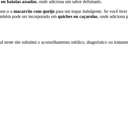
 ou batatas assadas
, onde adiciona um sabor defumado.
one-o a
macarrão com queijo
para um toque indulgente. Se você tiver
também pode ser incorporado em
quiches ou caçarolas
, onde adiciona 
l neste site substitui o aconselhamento médico, diagnóstico ou tratamen