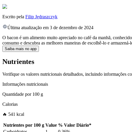
Escrito pela
Filip Jędraszczyk
Última atualização em
3 de dezembro de 2024
O bacon é um alimento muito apreciado no café da manhã, conhecido p
consumo e descubra as melhores maneiras de escolhê-lo e armazená-l
Saiba mais no app
Nutrientes
Verifique os valores nutricionais detalhados, incluindo informações c
Informações nutricionais
Quantidade por
100 g
Calorias
🔥 541 kcal
Nutrientes por
100 g
Value
%
Valor Diário
*
Carboidratos
1
0.36%