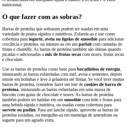
nutricional.
O que fazer com as sobras?
Barras de proteína que sobraram podem ser usadas em uma
variedade de pratos rápidos e nutritivos. Esfarele-as e use como
cobertura para
iogurte, aveia ou tigelas de smoothie
para adicionar
crocância e proteína, ou misture-as em um
parfait
com camadas de
frutas e chantilly. As barras de proteína também são ótimas quando
picadas e adicionadas a
mix de frutas secas
com nozes, frutas secas
e chocolate.
Use as barras de proteína como base para
bocadinhos de energia
,
misturando as barras esfareladas com mel, aveia e sementes, depois
enrole em bolinhas e leve à geladeira até firmar. Se você tiver muitas
barras de proteína, considere fazer um lote de
cookies de barra de
proteína
, misturando as barras esfareladas em uma massa de
biscoito com gotas de chocolate e nozes. As barras de proteína
também podem ser batidas em um
smoothie
com leite e frutas para
uma bebida rápida e nutritiva, ou usadas como cobertura para
sorvete ou pudim
. Para um lanche rápido, aproveite as barras de
proteína sozinhas, ou mergulhe-as em manteiga de amendoim ou
iogurte para um agrado extra.