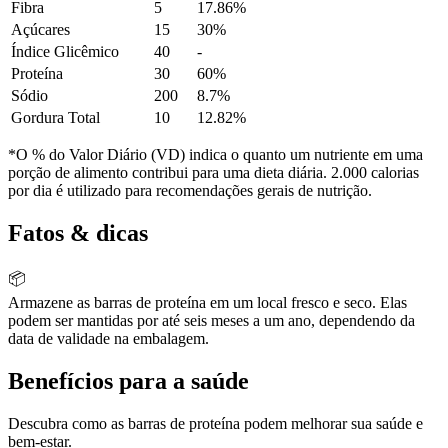
Fibra
5
17.86%
Açúcares
15
30%
Índice Glicêmico
40
-
Proteína
30
60%
Sódio
200
8.7%
Gordura Total
10
12.82%
*O % do Valor Diário (VD) indica o quanto um nutriente em uma
porção de alimento contribui para uma dieta diária. 2.000 calorias
por dia é utilizado para recomendações gerais de nutrição.
Fatos & dicas
📦
Armazene as barras de proteína em um local fresco e seco. Elas
podem ser mantidas por até seis meses a um ano, dependendo da
data de validade na embalagem.
Benefícios para a saúde
Descubra como as barras de proteína podem melhorar sua saúde e
bem-estar.