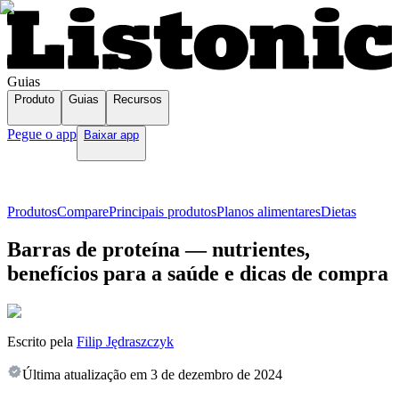
Guias
Produto
Guias
Recursos
Pegue o app
Baixar app
Produtos
Compare
Principais produtos
Planos alimentares
Dietas
Barras de proteína — nutrientes,
benefícios para a saúde e dicas de compra
Escrito pela
Filip Jędraszczyk
Última atualização em
3 de dezembro de 2024