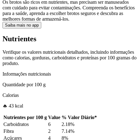
Os brotos são ricos em nutrientes, mas precisam ser manuseados
com cuidado para evitar contaminações. Compreenda os benefícios
para a saúde, aprenda a escolher brotos seguros e descubra as
melhores formas de armazená-los.
Saiba mais no app
Nutrientes
Verifique os valores nutricionais detalhados, incluindo informações
como calorias, gorduras, carboidratos e proteínas por 100 gramas do
produto.
Informações nutricionais
Quantidade por
100 g
Calorias
🔥 43 kcal
Nutrientes por
100 g
Value
%
Valor Diário
*
Carboidratos
6
2.18%
Fibra
2
7.14%
Açúcares
4
8%