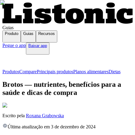
Guias
Produto
Guias
Recursos
Pegue o app
Baixar app
Produtos
Compare
Principais produtos
Planos alimentares
Dietas
Brotos — nutrientes, benefícios para a
saúde e dicas de compra
Escrito pela
Roxana Grabowska
Última atualização em
3 de dezembro de 2024