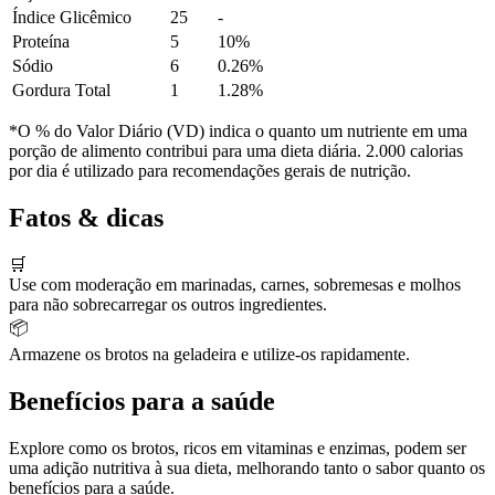
Índice Glicêmico
25
-
Proteína
5
10%
Sódio
6
0.26%
Gordura Total
1
1.28%
*O % do Valor Diário (VD) indica o quanto um nutriente em uma
porção de alimento contribui para uma dieta diária. 2.000 calorias
por dia é utilizado para recomendações gerais de nutrição.
Fatos & dicas
🛒
Use com moderação em marinadas, carnes, sobremesas e molhos
para não sobrecarregar os outros ingredientes.
📦
Armazene os brotos na geladeira e utilize-os rapidamente.
Benefícios para a saúde
Explore como os brotos, ricos em vitaminas e enzimas, podem ser
uma adição nutritiva à sua dieta, melhorando tanto o sabor quanto os
benefícios para a saúde.