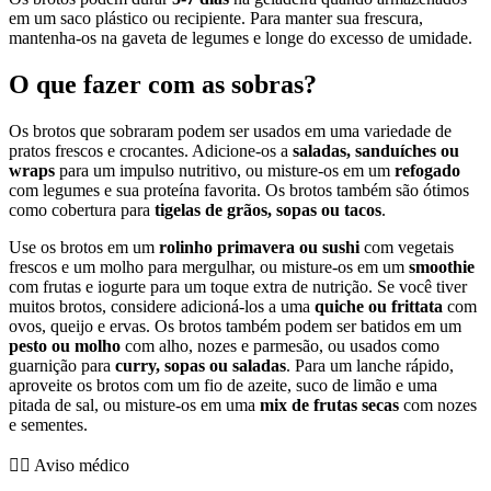
em um saco plástico ou recipiente. Para manter sua frescura,
mantenha-os na gaveta de legumes e longe do excesso de umidade.
O que fazer com as sobras?
Os brotos que sobraram podem ser usados em uma variedade de
pratos frescos e crocantes. Adicione-os a
saladas, sanduíches ou
wraps
para um impulso nutritivo, ou misture-os em um
refogado
com legumes e sua proteína favorita. Os brotos também são ótimos
como cobertura para
tigelas de grãos, sopas ou tacos
.
Use os brotos em um
rolinho primavera ou sushi
com vegetais
frescos e um molho para mergulhar, ou misture-os em um
smoothie
com frutas e iogurte para um toque extra de nutrição. Se você tiver
muitos brotos, considere adicioná-los a uma
quiche ou frittata
com
ovos, queijo e ervas. Os brotos também podem ser batidos em um
pesto ou molho
com alho, nozes e parmesão, ou usados como
guarnição para
curry, sopas ou saladas
. Para um lanche rápido,
aproveite os brotos com um fio de azeite, suco de limão e uma
pitada de sal, ou misture-os em uma
mix de frutas secas
com nozes
e sementes.
👨‍⚕️️ Aviso médico