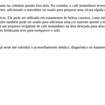
tanto na culinária quanto fora dela. Na cozinha, o café instantâneo acr
ies, adicionado a smoothies ou usado para preparar uma xícara rápida 
tivas. Ele pode ser utilizado em tratamentos de beleza caseiros, como m
âneo também pode ser usado para adicionar uma cor marrom quente a tint
ocar um pequeno recipiente de café instantâneo na área desejada para a
 fertilizante leve para enriquecer o solo.
l neste site substitui o aconselhamento médico, diagnóstico ou tratamen