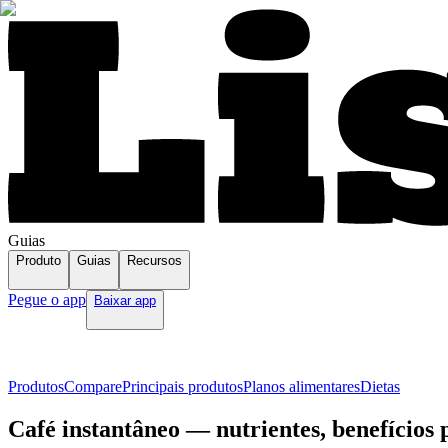
Guias
Produto
Guias
Recursos
Pegue o app
Baixar app
Produtos
Compare
Principais produtos
Planos alimentares
Dietas
Café instantâneo — nutrientes, benefícios 