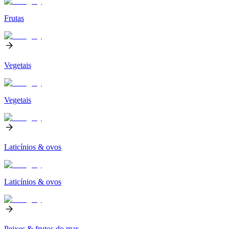
Frutas
Vegetais
Vegetais
Laticínios & ovos
Laticínios & ovos
Peixes & frutos do mar