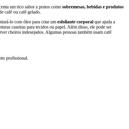
escenta um rico sabor a pratos como
sobremesas, bebidas e produtos
de café ou café gelado.
isturá-lo com óleo para criar um
esfoliante corporal
que ajuda a
uras caseiras para tecidos ou papel. Além disso, ele pode ser
bsorver cheiros indesejados. Algumas pessoas também usam café
to profissional.