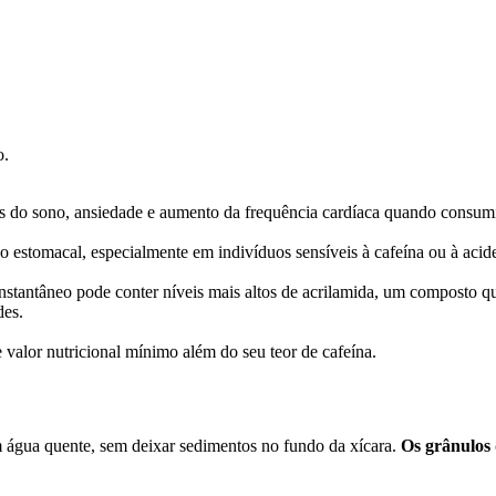
o.
ios do sono, ansiedade e aumento da frequência cardíaca quando consu
ão estomacal, especialmente em indivíduos sensíveis à cafeína ou à acid
instantâneo pode conter níveis mais altos de acrilamida, um composto q
des.
e valor nutricional mínimo além do seu teor de cafeína.
m água quente, sem deixar sedimentos no fundo da xícara.
Os grânulos 