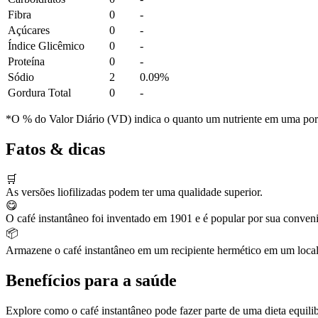
Fibra
0
-
Açúcares
0
-
Índice Glicêmico
0
-
Proteína
0
-
Sódio
2
0.09%
Gordura Total
0
-
*O % do Valor Diário (VD) indica o quanto um nutriente em uma porção
Fatos & dicas
🛒
As versões liofilizadas podem ter uma qualidade superior.
😋
O café instantâneo foi inventado em 1901 e é popular por sua conveni
📦
Armazene o café instantâneo em um recipiente hermético em um local 
Benefícios para a saúde
Explore como o café instantâneo pode fazer parte de uma dieta equilib