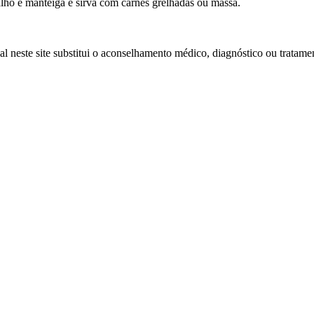
ho e manteiga e sirva com carnes grelhadas ou massa.
l neste site substitui o aconselhamento médico, diagnóstico ou tratamen