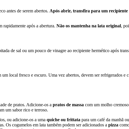
co antes de serem abertos.
Após abrir, transfira para um recipiente
m rapidamente após a abertura.
Não os mantenha na lata original
, po
tada de sal ou um pouco de vinagre ao recipiente hermético após transf
m local fresco e escuro. Uma vez abertos, devem ser refrigerados e
ade de pratos. Adicione-os a
pratos de massa
com um molho cremoso 
am um sabor rico e terroso.
os, ou adicione-os a uma
quiche ou frittata
para um café da manhã ou 
rvas. Os cogumelos em lata também podem ser adicionados a
pizza
como 