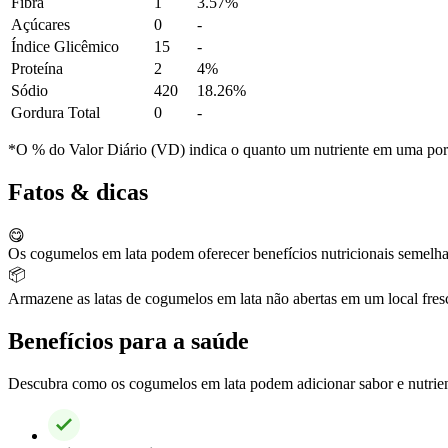
Fibra
1
3.57%
Açúcares
0
-
Índice Glicêmico
15
-
Proteína
2
4%
Sódio
420
18.26%
Gordura Total
0
-
*O % do Valor Diário (VD) indica o quanto um nutriente em uma porção
Fatos & dicas
😋
Os cogumelos em lata podem oferecer benefícios nutricionais semelha
📦
Armazene as latas de cogumelos em lata não abertas em um local fresco 
Benefícios para a saúde
Descubra como os cogumelos em lata podem adicionar sabor e nutrient