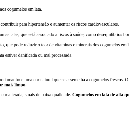
 aos cogumelos em lata.
ontribuir para hipertensão e aumentar os riscos cardiovasculares.
mas latas, que está associado a riscos à saúde, como desequilíbrios ho
o, que pode reduzir o teor de vitaminas e minerais dos cogumelos em l
ata estiver danificada ou mal processada.
 no tamanho e uma cor natural que se assemelha a cogumelos frescos. 
or mais limpo.
or alterada, sinais de baixa qualidade.
Cogumelos em lata de alta q