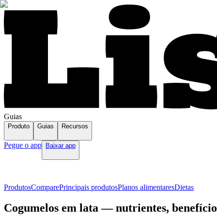
Guias
Produto
Guias
Recursos
Pegue o app
Baixar app
Produtos
Compare
Principais produtos
Planos alimentares
Dietas
Cogumelos em lata — nutrientes, benefício