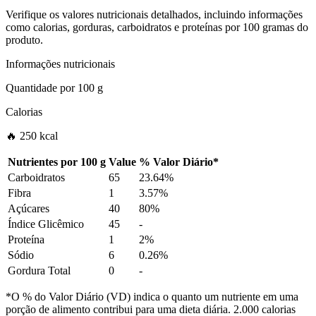
Verifique os valores nutricionais detalhados, incluindo informações
como calorias, gorduras, carboidratos e proteínas por 100 gramas do
produto.
Informações nutricionais
Quantidade por
100 g
Calorias
🔥 250 kcal
Nutrientes por
100 g
Value
%
Valor Diário
*
Carboidratos
65
23.64%
Fibra
1
3.57%
Açúcares
40
80%
Índice Glicêmico
45
-
Proteína
1
2%
Sódio
6
0.26%
Gordura Total
0
-
*O % do Valor Diário (VD) indica o quanto um nutriente em uma
porção de alimento contribui para uma dieta diária. 2.000 calorias