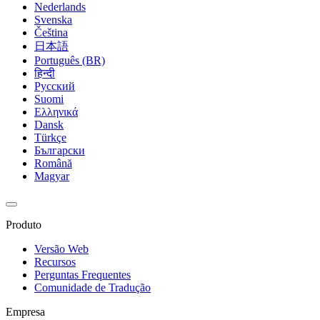
Nederlands
Svenska
Čeština
日本語
Português (BR)
हिन्दी
Русский
Suomi
Ελληνικά
Dansk
Türkçe
Български
Română
Magyar
Produto
Versão Web
Recursos
Perguntas Frequentes
Comunidade de Tradução
Empresa