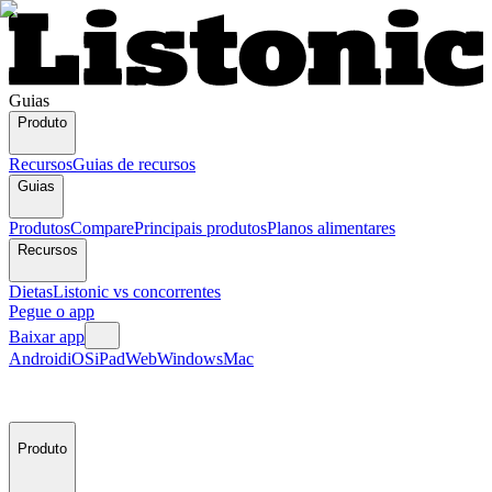
Guias
Produto
Recursos
Guias de recursos
Guias
Produtos
Compare
Principais produtos
Planos alimentares
Recursos
Dietas
Listonic vs concorrentes
Pegue o app
Baixar app
Android
iOS
iPad
Web
Windows
Mac
Produto