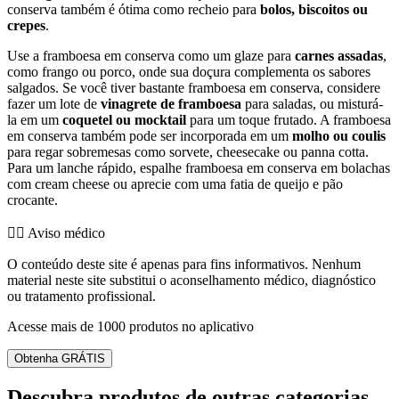
conserva também é ótima como recheio para
bolos, biscoitos ou
crepes
.
Use a framboesa em conserva como um glaze para
carnes assadas
,
como frango ou porco, onde sua doçura complementa os sabores
salgados. Se você tiver bastante framboesa em conserva, considere
fazer um lote de
vinagrete de framboesa
para saladas, ou misturá-
la em um
coquetel ou mocktail
para um toque frutado. A framboesa
em conserva também pode ser incorporada em um
molho ou coulis
para regar sobremesas como sorvete, cheesecake ou panna cotta.
Para um lanche rápido, espalhe framboesa em conserva em bolachas
com cream cheese ou aprecie com uma fatia de queijo e pão
crocante.
👨‍⚕️️ Aviso médico
O conteúdo deste site é apenas para fins informativos. Nenhum
material neste site substitui o aconselhamento médico, diagnóstico
ou tratamento profissional.
Acesse mais de 1000 produtos no aplicativo
Obtenha GRÁTIS
Descubra produtos de outras categorias