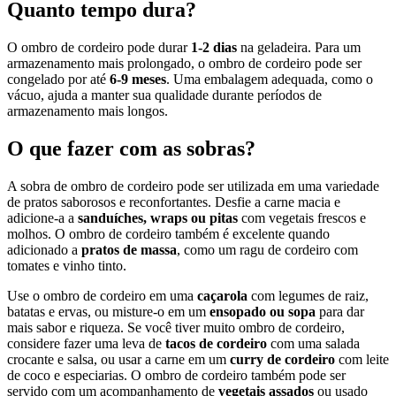
Quanto tempo dura?
O ombro de cordeiro pode durar
1-2 dias
na geladeira. Para um
armazenamento mais prolongado, o ombro de cordeiro pode ser
congelado por até
6-9 meses
. Uma embalagem adequada, como o
vácuo, ajuda a manter sua qualidade durante períodos de
armazenamento mais longos.
O que fazer com as sobras?
A sobra de ombro de cordeiro pode ser utilizada em uma variedade
de pratos saborosos e reconfortantes. Desfie a carne macia e
adicione-a a
sanduíches, wraps ou pitas
com vegetais frescos e
molhos. O ombro de cordeiro também é excelente quando
adicionado a
pratos de massa
, como um ragu de cordeiro com
tomates e vinho tinto.
Use o ombro de cordeiro em uma
caçarola
com legumes de raiz,
batatas e ervas, ou misture-o em um
ensopado ou sopa
para dar
mais sabor e riqueza. Se você tiver muito ombro de cordeiro,
considere fazer uma leva de
tacos de cordeiro
com uma salada
crocante e salsa, ou usar a carne em um
curry de cordeiro
com leite
de coco e especiarias. O ombro de cordeiro também pode ser
servido com um acompanhamento de
vegetais assados
ou usado