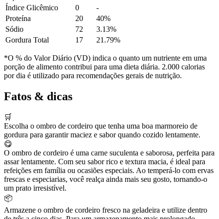
Índice Glicêmico
0
-
Proteína
20
40%
Sódio
72
3.13%
Gordura Total
17
21.79%
*O % do Valor Diário (VD) indica o quanto um nutriente em uma
porção de alimento contribui para uma dieta diária. 2.000 calorias
por dia é utilizado para recomendações gerais de nutrição.
Fatos & dicas
🛒
Escolha o ombro de cordeiro que tenha uma boa marmoreio de
gordura para garantir maciez e sabor quando cozido lentamente.
😋
O ombro de cordeiro é uma carne suculenta e saborosa, perfeita para
assar lentamente. Com seu sabor rico e textura macia, é ideal para
refeições em família ou ocasiões especiais. Ao temperá-lo com ervas
frescas e especiarias, você realça ainda mais seu gosto, tornando-o
um prato irresistível.
📦
Armazene o ombro de cordeiro fresco na geladeira e utilize dentro
de três a cinco dias. Para um armazenamento mais prolongado,