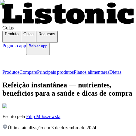
Guias
Produto
Guias
Recursos
Pegue o app
Baixar app
Produtos
Compare
Principais produtos
Planos alimentares
Dietas
Refeição instantânea — nutrientes,
benefícios para a saúde e dicas de compra
Escrito pela
Filip Miłoszewski
Última atualização em
3 de dezembro de 2024