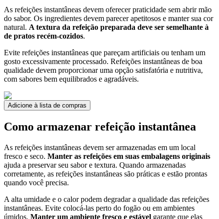
As refeições instantâneas devem oferecer praticidade sem abrir mão
do sabor. Os ingredientes devem parecer apetitosos e manter sua cor
natural.
A textura da refeição preparada deve ser semelhante à
de pratos recém-cozidos
.
Evite refeições instantâneas que pareçam artificiais ou tenham um
gosto excessivamente processado. Refeições instantâneas de boa
qualidade devem proporcionar uma opção satisfatória e nutritiva,
com sabores bem equilibrados e agradáveis.
Adicione à lista de compras
Como armazenar refeição instantânea
As refeições instantâneas devem ser armazenadas em um local
fresco e seco.
Manter as refeições em suas embalagens originais
ajuda a preservar seu sabor e textura. Quando armazenadas
corretamente, as refeições instantâneas são práticas e estão prontas
quando você precisa.
A alta umidade e o calor podem degradar a qualidade das refeições
instantâneas. Evite colocá-las perto do fogão ou em ambientes
úmidos.
Manter um ambiente fresco e estável
garante que elas