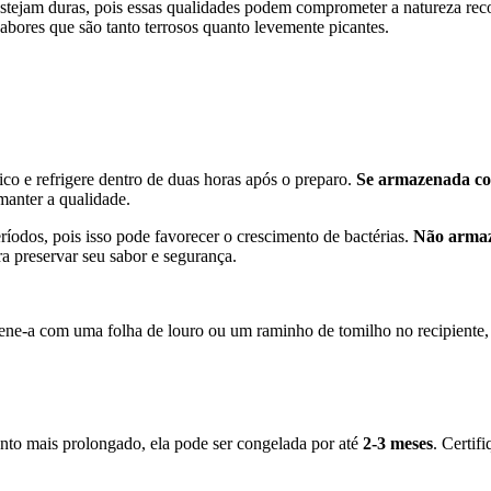
estejam duras, pois essas qualidades podem comprometer a natureza reco
bores que são tanto terrosos quanto levemente picantes.
co e refrigere dentro de duas horas após o preparo.
Se armazenada cor
manter a qualidade.
ríodos, pois isso pode favorecer o crescimento de bactérias.
Não armaze
ra preservar seu sabor e segurança.
azene-a com uma folha de louro ou um raminho de tomilho no recipiente
to mais prolongado, ela pode ser congelada por até
2-3 meses
. Certif