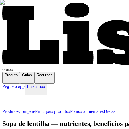
Guias
Produto
Guias
Recursos
Pegue o app
Baixar app
Produtos
Compare
Principais produtos
Planos alimentares
Dietas
Sopa de lentilha — nutrientes, benefícios 