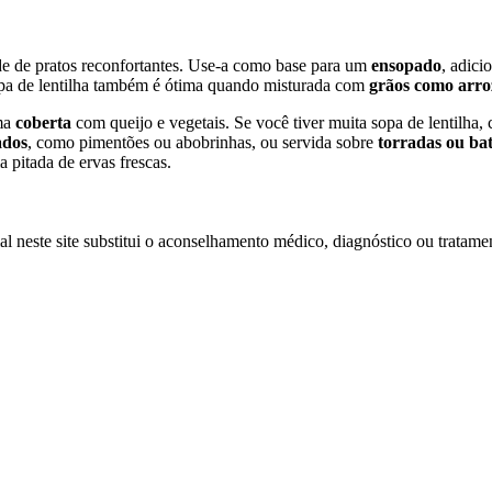
de de pratos reconfortantes. Use-a como base para um
ensopado
, adici
opa de lentilha também é ótima quando misturada com
grãos como arro
ma
coberta
com queijo e vegetais. Se você tiver muita sopa de lentilha,
ados
, como pimentões ou abobrinhas, ou servida sobre
torradas ou bat
 pitada de ervas frescas.
l neste site substitui o aconselhamento médico, diagnóstico ou tratamen