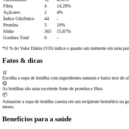
Fibra
4
14.29%
Açúcares
2
4%
Índice Glicêmico
44
-
Proteína
5
10%
Sódio
365
15.87%
Gordura Total
0
-
*O % do Valor Diário (VD) indica o quanto um nutriente em uma porção
Fatos & dicas
🛒
Escolha a sopa de lentilha com ingredientes naturais e baixo teor de s
😋
As lentilhas são uma excelente fonte de proteína e fibra.
📦
Armazene a sopa de lentilha caseira em um recipiente hermético na g
meses.
Benefícios para a saúde