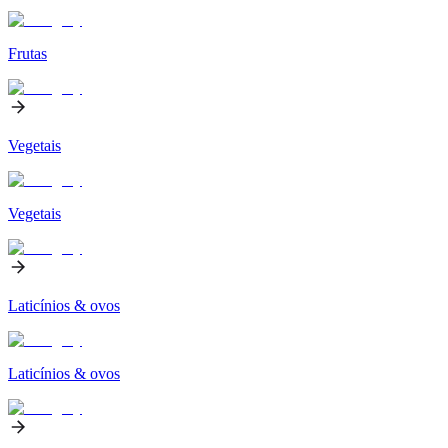
Frutas
Vegetais
Vegetais
Laticínios & ovos
Laticínios & ovos