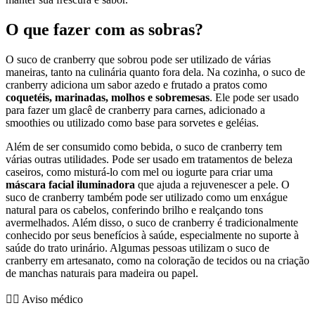
O que fazer com as sobras?
O suco de cranberry que sobrou pode ser utilizado de várias
maneiras, tanto na culinária quanto fora dela. Na cozinha, o suco de
cranberry adiciona um sabor azedo e frutado a pratos como
coquetéis, marinadas, molhos e sobremesas
. Ele pode ser usado
para fazer um glacê de cranberry para carnes, adicionado a
smoothies ou utilizado como base para sorvetes e geléias.
Além de ser consumido como bebida, o suco de cranberry tem
várias outras utilidades. Pode ser usado em tratamentos de beleza
caseiros, como misturá-lo com mel ou iogurte para criar uma
máscara facial iluminadora
que ajuda a rejuvenescer a pele. O
suco de cranberry também pode ser utilizado como um enxágue
natural para os cabelos, conferindo brilho e realçando tons
avermelhados. Além disso, o suco de cranberry é tradicionalmente
conhecido por seus benefícios à saúde, especialmente no suporte à
saúde do trato urinário. Algumas pessoas utilizam o suco de
cranberry em artesanato, como na coloração de tecidos ou na criação
de manchas naturais para madeira ou papel.
👨‍⚕️️ Aviso médico