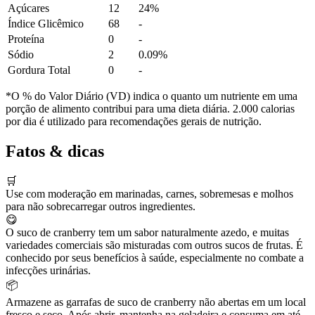
Açúcares
12
24%
Índice Glicêmico
68
-
Proteína
0
-
Sódio
2
0.09%
Gordura Total
0
-
*O % do Valor Diário (VD) indica o quanto um nutriente em uma
porção de alimento contribui para uma dieta diária. 2.000 calorias
por dia é utilizado para recomendações gerais de nutrição.
Fatos & dicas
🛒
Use com moderação em marinadas, carnes, sobremesas e molhos
para não sobrecarregar outros ingredientes.
😋
O suco de cranberry tem um sabor naturalmente azedo, e muitas
variedades comerciais são misturadas com outros sucos de frutas. É
conhecido por seus benefícios à saúde, especialmente no combate a
infecções urinárias.
📦
Armazene as garrafas de suco de cranberry não abertas em um local
fresco e seco. Após abrir, mantenha na geladeira e consuma em até