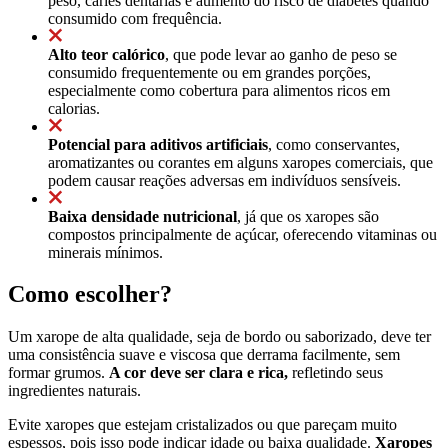
peso, cáries dentárias e aumento do risco de diabetes quando
consumido com frequência.
Alto teor calórico
, que pode levar ao ganho de peso se
consumido frequentemente ou em grandes porções,
especialmente como cobertura para alimentos ricos em
calorias.
Potencial para aditivos artificiais
, como conservantes,
aromatizantes ou corantes em alguns xaropes comerciais, que
podem causar reações adversas em indivíduos sensíveis.
Baixa densidade nutricional
, já que os xaropes são
compostos principalmente de açúcar, oferecendo vitaminas ou
minerais mínimos.
Como escolher?
Um xarope de alta qualidade, seja de bordo ou saborizado, deve ter
uma consistência suave e viscosa que derrama facilmente, sem
formar grumos.
A cor deve ser clara e rica,
refletindo seus
ingredientes naturais.
Evite xaropes que estejam cristalizados ou que pareçam muito
espessos, pois isso pode indicar idade ou baixa qualidade.
Xaropes