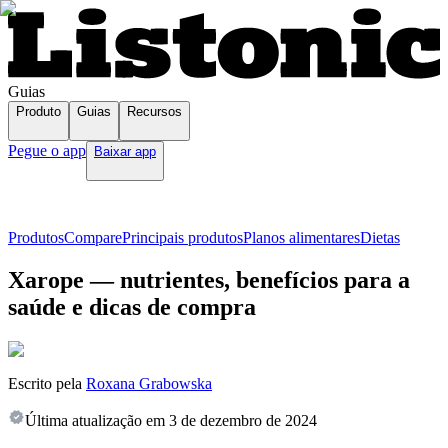
Guias
Produto
Guias
Recursos
Pegue o app
Baixar app
Produtos
Compare
Principais produtos
Planos alimentares
Dietas
Xarope — nutrientes, benefícios para a
saúde e dicas de compra
Escrito pela
Roxana Grabowska
Última atualização em
3 de dezembro de 2024