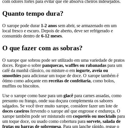
com odores fortes para evitar que ele absorva cheiros indesejados.
Quanto tempo dura?
O xarope pode durar
1-2 anos
sem abrir, se armazenado em um
local fresco e escuro. Depois de aberto, deve ser refrigerado e
consumido dentro de
6-12 meses
.
O que fazer com as sobras?
O xarope que sobrou pode ser utilizado em uma variedade de pratos
doces. Regue-o sobre
panquecas, waffles ou rabanadas
para um
café da manhã clássico, ou misture-o em
iogurte, aveia ou
smoothies
para adicionar um toque de doce. O xarope também é
ótimo como adoçante em
receitas de confeitaria
, como bolos,
muffins ou biscoitos.
Use o xarope como base para um
glacê
para carnes assadas, como
presunto ou frango, onde sua doçura complementa os sabores
salgados. Se você tiver muito xarope, considere fazer um lote de
doces caseiros
fervendo o xarope até que engrosse e endureça. O
xarope também pode ser misturado em
coquetéis ou mocktails
para
um toque doce, ou usado como cobertura para
sorvete, salada de
frutas ou barras de sobremesa
. Para um lanche rápido, regue o