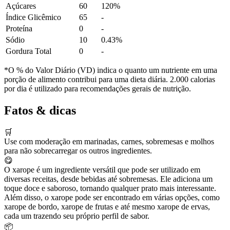
Açúcares
60
120%
Índice Glicêmico
65
-
Proteína
0
-
Sódio
10
0.43%
Gordura Total
0
-
*O % do Valor Diário (VD) indica o quanto um nutriente em uma
porção de alimento contribui para uma dieta diária. 2.000 calorias
por dia é utilizado para recomendações gerais de nutrição.
Fatos & dicas
🛒
Use com moderação em marinadas, carnes, sobremesas e molhos
para não sobrecarregar os outros ingredientes.
😋
O xarope é um ingrediente versátil que pode ser utilizado em
diversas receitas, desde bebidas até sobremesas. Ele adiciona um
toque doce e saboroso, tornando qualquer prato mais interessante.
Além disso, o xarope pode ser encontrado em várias opções, como
xarope de bordo, xarope de frutas e até mesmo xarope de ervas,
cada um trazendo seu próprio perfil de sabor.
📦