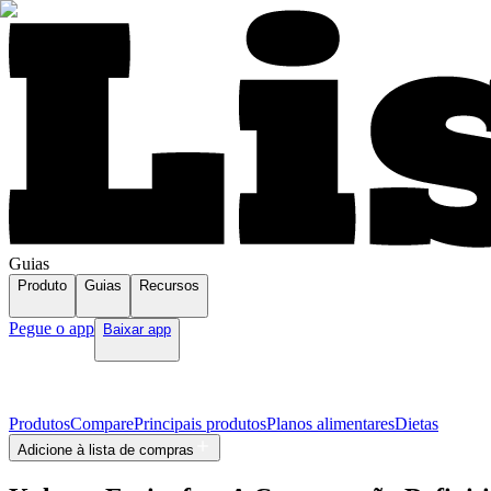
Guias
Produto
Guias
Recursos
Pegue o app
Baixar app
Produtos
Compare
Principais produtos
Planos alimentares
Dietas
Adicione à lista de compras