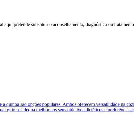
l aqui pretende substituir o aconselhamento, diagnóstico ou tratamento
 e a quinoa são opções populares. Ambos oferecem versatilidade na cozin
qual grão se adequa melhor aos seus objetivos dietéticos e preferências c