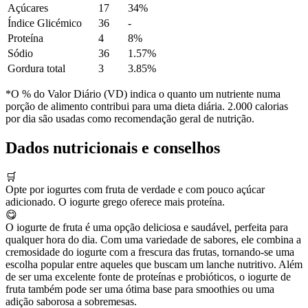
Açúcares
17
34%
Índice Glicémico
36
-
Proteína
4
8%
Sódio
36
1.57%
Gordura total
3
3.85%
*O % do Valor Diário (VD) indica o quanto um nutriente numa
porção de alimento contribui para uma dieta diária. 2.000 calorias
por dia são usadas como recomendação geral de nutrição.
Dados nutricionais e conselhos
🛒
Opte por iogurtes com fruta de verdade e com pouco açúcar
adicionado. O iogurte grego oferece mais proteína.
😋
O iogurte de fruta é uma opção deliciosa e saudável, perfeita para
qualquer hora do dia. Com uma variedade de sabores, ele combina a
cremosidade do iogurte com a frescura das frutas, tornando-se uma
escolha popular entre aqueles que buscam um lanche nutritivo. Além
de ser uma excelente fonte de proteínas e probióticos, o iogurte de
fruta também pode ser uma ótima base para smoothies ou uma
adição saborosa a sobremesas.