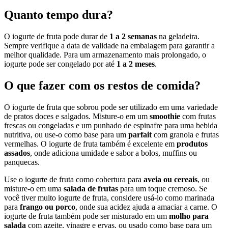
Quanto tempo dura?
O iogurte de fruta pode durar de
1 a 2 semanas
na geladeira.
Sempre verifique a data de validade na embalagem para garantir a
melhor qualidade. Para um armazenamento mais prolongado, o
iogurte pode ser congelado por até
1 a 2 meses
.
O que fazer com os restos de comida?
O iogurte de fruta que sobrou pode ser utilizado em uma variedade
de pratos doces e salgados. Misture-o em um
smoothie
com frutas
frescas ou congeladas e um punhado de espinafre para uma bebida
nutritiva, ou use-o como base para um
parfait
com granola e frutas
vermelhas. O iogurte de fruta também é excelente em
produtos
assados
, onde adiciona umidade e sabor a bolos, muffins ou
panquecas.
Use o iogurte de fruta como cobertura para
aveia ou cereais
, ou
misture-o em uma
salada de frutas
para um toque cremoso. Se
você tiver muito iogurte de fruta, considere usá-lo como marinada
para
frango ou porco
, onde sua acidez ajuda a amaciar a carne. O
iogurte de fruta também pode ser misturado em um
molho para
salada
com azeite, vinagre e ervas, ou usado como base para um