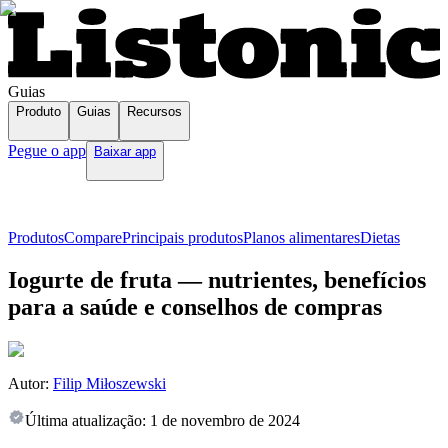
Guias
Produto
Guias
Recursos
Pegue o app
Baixar app
Produtos
Compare
Principais produtos
Planos alimentares
Dietas
Iogurte de fruta — nutrientes, benefícios
para a saúde e conselhos de compras
Autor:
Filip Miłoszewski
Última atualização:
1 de novembro de 2024