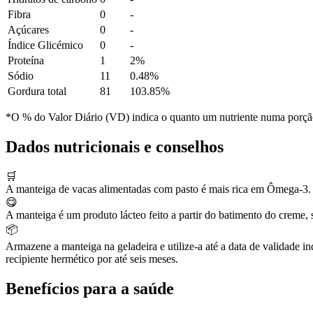
Fibra
0
-
Açúcares
0
-
Índice Glicémico
0
-
Proteína
1
2%
Sódio
11
0.48%
Gordura total
81
103.85%
*O % do Valor Diário (VD) indica o quanto um nutriente numa porção 
Dados nutricionais e conselhos
🛒
A manteiga de vacas alimentadas com pasto é mais rica em Ômega-3.
😋
A manteiga é um produto lácteo feito a partir do batimento do creme, 
📦
Armazene a manteiga na geladeira e utilize-a até a data de validad
recipiente hermético por até seis meses.
Benefícios para a saúde