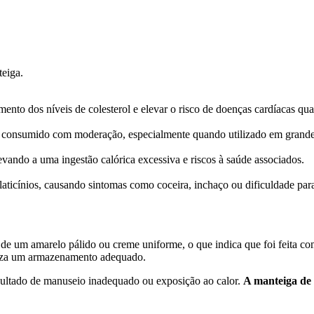
teiga.
umento dos níveis de colesterol e elevar o risco de doenças cardíacas 
or consumido com moderação, especialmente quando utilizado em grande
evando a uma ingestão calórica excessiva e riscos à saúde associados.
laticínios, causando sintomas como coceira, inchaço ou dificuldade para
r de um amarelo pálido ou creme uniforme, o que indica que foi feita c
liza um armazenamento adequado.
esultado de manuseio inadequado ou exposição ao calor.
A manteiga de 