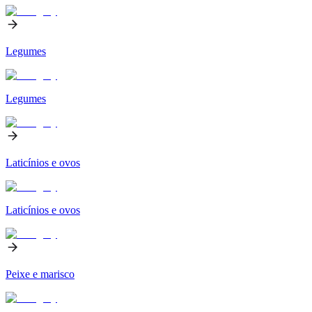
Legumes
Legumes
Laticínios e ovos
Laticínios e ovos
Peixe e marisco