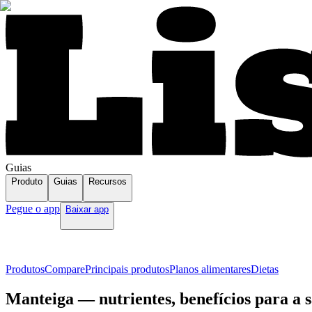
Guias
Produto
Guias
Recursos
Pegue o app
Baixar app
Produtos
Compare
Principais produtos
Planos alimentares
Dietas
Manteiga — nutrientes, benefícios para a 