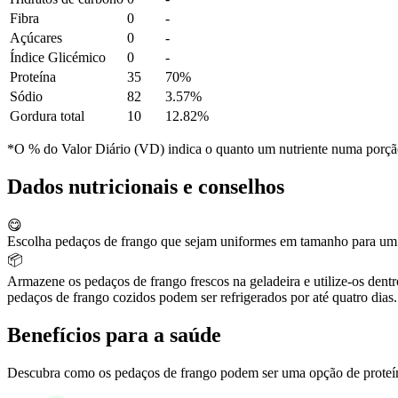
Fibra
0
-
Açúcares
0
-
Índice Glicémico
0
-
Proteína
35
70%
Sódio
82
3.57%
Gordura total
10
12.82%
*O % do Valor Diário (VD) indica o quanto um nutriente numa porção 
Dados nutricionais e conselhos
😋
Escolha pedaços de frango que sejam uniformes em tamanho para um c
📦
Armazene os pedaços de frango frescos na geladeira e utilize-os den
pedaços de frango cozidos podem ser refrigerados por até quatro dias.
Benefícios para a saúde
Descubra como os pedaços de frango podem ser uma opção de proteína 