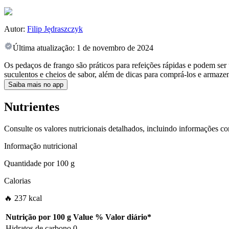
Autor:
Filip Jędraszczyk
Última atualização:
1 de novembro de 2024
Os pedaços de frango são práticos para refeições rápidas e podem ser
suculentos e cheios de sabor, além de dicas para comprá-los e armaze
Saiba mais no app
Nutrientes
Consulte os valores nutricionais detalhados, incluindo informações c
Informação nutricional
Quantidade por
100 g
Calorias
🔥 237 kcal
Nutrição por
100 g
Value
%
Valor diário
*
Hidratos de carbono
0
-