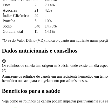
Fibra
2
7.14%
Açúcares
21
42%
Índice Glicémico
49
-
Proteína
5
10%
Sódio
340
14.78%
Gordura total
11
14.1%
*O % do Valor Diário (VD) indica o quanto um nutriente numa porção 
Dados nutricionais e conselhos
😋
Os rolinhos de canela têm origem na Suécia, onde existe um dia especi
📦
Armazene os rolinhos de canela em um recipiente hermético em tempe
hermético ou saco para congelamento por até três meses.
Benefícios para a saúde
Veja como os rolinhos de canela podem impactar positivamente sua sa