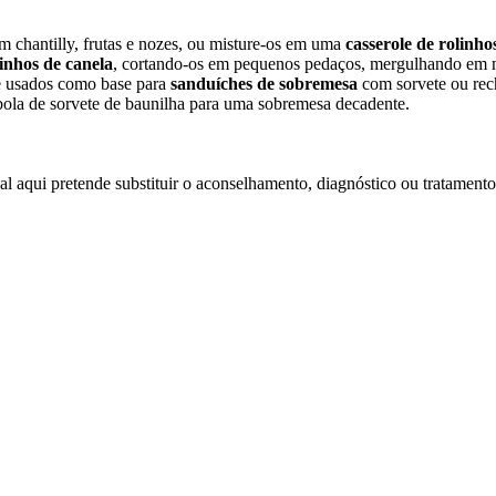
om chantilly, frutas e nozes, ou misture-os em uma
casserole de rolinho
linhos de canela
, cortando-os em pequenos pedaços, mergulhando em m
 e usados como base para
sanduíches de sobremesa
com sorvete ou rech
bola de sorvete de baunilha para uma sobremesa decadente.
l aqui pretende substituir o aconselhamento, diagnóstico ou tratamento