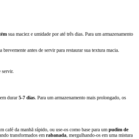
tém
sua maciez e umidade por até três dias. Para um armazenamento
revemente antes de servir para restaurar sua textura macia.
servir.
dem durar
5-7 dias
. Para um armazenamento mais prolongado, os
 um café da manhã rápido, ou use-os como base para um
pudim de
quando transformados em
rabanada
, mergulhando-os em uma mistura