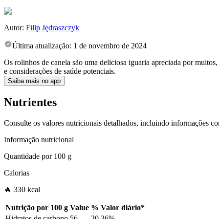
Autor:
Filip Jędraszczyk
Última atualização:
1 de novembro de 2024
Os rolinhos de canela são uma deliciosa iguaria apreciada por muito
e considerações de saúde potenciais.
Saiba mais no app
Nutrientes
Consulte os valores nutricionais detalhados, incluindo informações c
Informação nutricional
Quantidade por
100 g
Calorias
🔥 330 kcal
Nutrição por
100 g
Value
%
Valor diário
*
Hidratos de carbono
56
20.36%