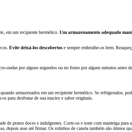
te, em um recipiente hermético.
Um armazenamento adequado man
ecos.
Evite deixá-los descobertos
e sempre embrulhe-os bem. Reaqueça b
icro-ondas por alguns segundos ou no forno por alguns minutos antes de 
quando armazenados em um recipiente hermético. Se refrigerados, po
-os para desfrutar de sua maciez e sabor originais.
de de pratos doces e indulgentes. Corte-os e toste com manteiga para
ias, depois asse até firmar. Os rolinhos de canela também são ótimos 