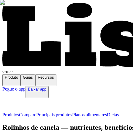
Guias
Produto
Guias
Recursos
Pegue o app
Baixar app
Produtos
Compare
Principais produtos
Planos alimentares
Dietas
Rolinhos de canela — nutrientes, benefício