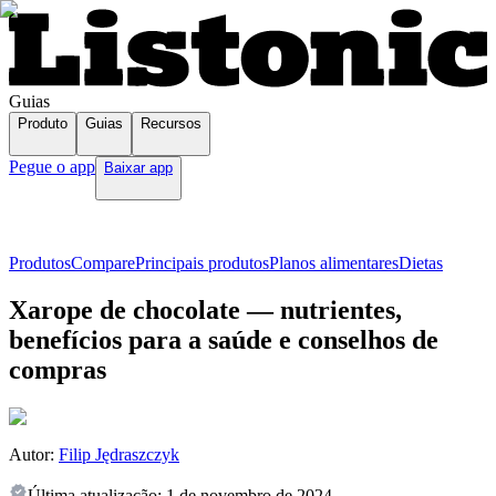
Guias
Produto
Guias
Recursos
Pegue o app
Baixar app
Produtos
Compare
Principais produtos
Planos alimentares
Dietas
Xarope de chocolate — nutrientes,
benefícios para a saúde e conselhos de
compras
Autor:
Filip Jędraszczyk
Última atualização:
1 de novembro de 2024