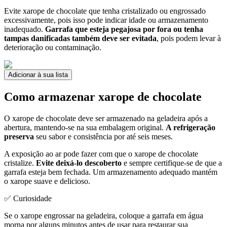
Evite xarope de chocolate que tenha cristalizado ou engrossado
excessivamente, pois isso pode indicar idade ou armazenamento
inadequado.
Garrafa que esteja pegajosa por fora ou tenha
tampas danificadas também deve ser evitada
, pois podem levar à
deterioração ou contaminação.
Adicionar à sua lista
Como armazenar xarope de chocolate
O xarope de chocolate deve ser armazenado na geladeira após a
abertura, mantendo-se na sua embalagem original.
A refrigeração
preserva
seu sabor e consistência por até seis meses.
A exposição ao ar pode fazer com que o xarope de chocolate
cristalize.
Evite deixá-lo descoberto
e sempre certifique-se de que a
garrafa esteja bem fechada. Um armazenamento adequado mantém
o xarope suave e delicioso.
✅ Curiosidade
Se o xarope engrossar na geladeira, coloque a garrafa em água
morna por alguns minutos antes de usar para restaurar sua