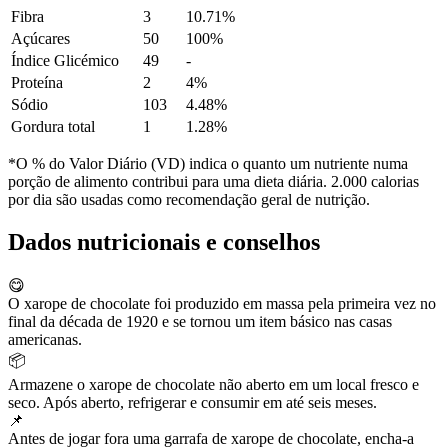
Fibra
3
10.71%
Açúcares
50
100%
Índice Glicémico
49
-
Proteína
2
4%
Sódio
103
4.48%
Gordura total
1
1.28%
*O % do Valor Diário (VD) indica o quanto um nutriente numa
porção de alimento contribui para uma dieta diária. 2.000 calorias
por dia são usadas como recomendação geral de nutrição.
Dados nutricionais e conselhos
😋
O xarope de chocolate foi produzido em massa pela primeira vez no
final da década de 1920 e se tornou um item básico nas casas
americanas.
📦
Armazene o xarope de chocolate não aberto em um local fresco e
seco. Após aberto, refrigerar e consumir em até seis meses.
📌
Antes de jogar fora uma garrafa de xarope de chocolate, encha-a