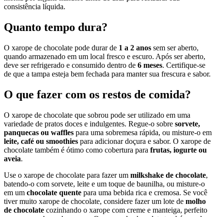
consistência líquida.
Quanto tempo dura?
O xarope de chocolate pode durar de
1 a 2 anos
sem ser aberto,
quando armazenado em um local fresco e escuro. Após ser aberto,
deve ser refrigerado e consumido dentro de
6 meses
. Certifique-se
de que a tampa esteja bem fechada para manter sua frescura e sabor.
O que fazer com os restos de comida?
O xarope de chocolate que sobrou pode ser utilizado em uma
variedade de pratos doces e indulgentes. Regue-o sobre
sorvete,
panquecas ou waffles
para uma sobremesa rápida, ou misture-o em
leite, café ou smoothies
para adicionar doçura e sabor. O xarope de
chocolate também é ótimo como cobertura para
frutas, iogurte ou
aveia
.
Use o xarope de chocolate para fazer um
milkshake de chocolate
,
batendo-o com sorvete, leite e um toque de baunilha, ou misture-o
em um
chocolate quente
para uma bebida rica e cremosa. Se você
tiver muito xarope de chocolate, considere fazer um lote de
molho
de chocolate
cozinhando o xarope com creme e manteiga, perfeito