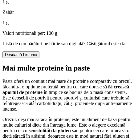
1 g
Zahăr
1 g
Valori nutriționali per: 100 g
Listă de cumpărături pe hârtie sau digitală? Câștigătorul este clar.
Descarcă Listonic
Mai multe proteine în paste
Pasta oferă un conținut mai mare de proteine comparativ cu orezul,
făcându-l o opțiune preferată pentru cei care doresc să
își crească
aportul de proteine
în timp ce se bucură de o masă consistentă.
Este deosebit de potrivit pentru sportivi și culturisti care trebuie să
reîntregească atât carbohidrații, cât și proteinele după antrenamente
intense.
Orezul, deși mai sărăcă în proteine, este un aliment de bază pentru
multe culturi și diete din întreaga lume. Este o alegere excelentă
pentru cei cu
sensibilități la gluten
sau pentru cei care urmează o
dietă săracă în grăsimi, deoarece este în mod natural fără gluten și