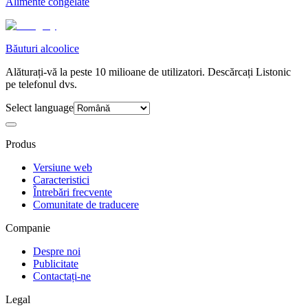
Alimente congelate
Băuturi alcoolice
Alăturați-vă la peste 10 milioane de utilizatori. Descărcați Listonic
pe telefonul dvs.
Select language
Produs
Versiune web
Caracteristici
Întrebări frecvente
Comunitate de traducere
Companie
Despre noi
Publicitate
Contactați-ne
Legal