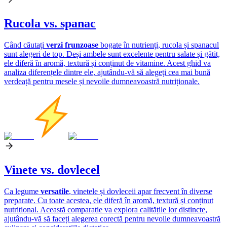
Rucola vs. spanac
Când căutați
verzi frunzoase
bogate în nutrienți, rucola și spanacul
sunt alegeri de top. Deși ambele sunt excelente pentru salate și gătit,
ele diferă în aromă, textură și conținut de vitamine. Acest ghid va
analiza diferențele dintre ele, ajutându-vă să alegeți cea mai bună
verdeață pentru mesele și nevoile dumneavoastră nutriționale.
Vinete vs. dovlecel
Ca legume
versatile
, vinetele și dovleceii apar frecvent în diverse
preparate. Cu toate acestea, ele diferă în aromă, textură și conținut
nutrițional. Această comparație va explora calitățile lor distincte,
ajutându-vă să faceți alegerea corectă pentru nevoile dumneavoastră