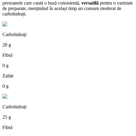
persoanele care caută o bază consistentă,
versatilă
pentru o varietate
de preparate, menținând în același timp un consum moderat de
carbohidrați.
Carbohidrați
28 g
Fibră
0 g
Zahăr
0 g
Carbohidrați
25 g
Fibră