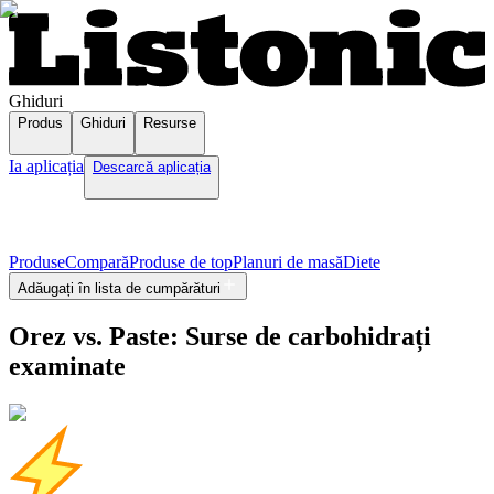
Ghiduri
Produs
Ghiduri
Resurse
Ia aplicația
Descarcă aplicația
Produse
Compară
Produse de top
Planuri de masă
Diete
Adăugați în lista de cumpărături
Orez vs. Paste: Surse de carbohidrați
examinate