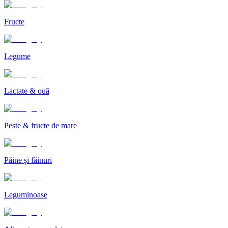
Fructe
Legume
Lactate & ouă
Pește & fructe de mare
Pâine și făinuri
Leguminoase