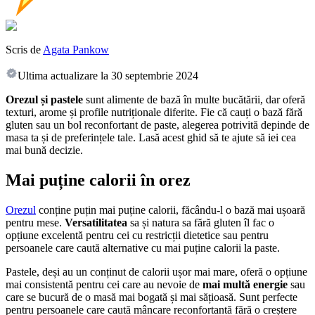
Scris de
Agata Pankow
Ultima actualizare la
30 septembrie 2024
Orezul și pastele
sunt alimente de bază în multe bucătării, dar oferă
texturi, arome și profile nutriționale diferite. Fie că cauți o bază fără
gluten sau un bol reconfortant de paste, alegerea potrivită depinde de
masa ta și de preferințele tale. Lasă acest ghid să te ajute să iei cea
mai bună decizie.
Mai puține calorii în orez
Orezul
conține puțin mai puține calorii, făcându-l o bază mai ușoară
pentru mese.
Versatilitatea
sa și natura sa fără gluten îl fac o
opțiune excelentă pentru cei cu restricții dietetice sau pentru
persoanele care caută alternative cu mai puține calorii la paste.
Pastele, deși au un conținut de calorii ușor mai mare, oferă o opțiune
mai consistentă pentru cei care au nevoie de
mai multă energie
sau
care se bucură de o masă mai bogată și mai sățioasă. Sunt perfecte
pentru persoanele care caută mâncare reconfortantă fără o creștere