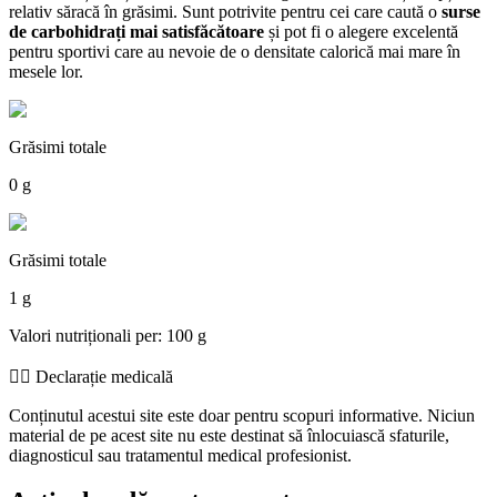
relativ săracă în grăsimi. Sunt potrivite pentru cei care caută o
surse
de carbohidrați mai satisfăcătoare
și pot fi o alegere excelentă
pentru sportivi care au nevoie de o densitate calorică mai mare în
mesele lor.
Grăsimi totale
0 g
Grăsimi totale
1 g
Valori nutriționali per: 100 g
👨‍⚕️️ Declarație medicală
Conținutul acestui site este doar pentru scopuri informative. Niciun
material de pe acest site nu este destinat să înlocuiască sfaturile,
diagnosticul sau tratamentul medical profesionist.