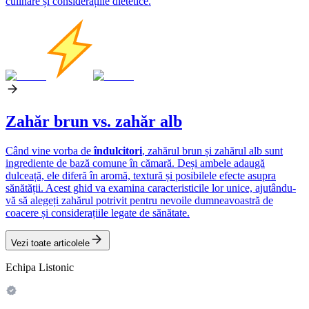
culinare și considerațiile dietetice.
Zahăr brun vs. zahăr alb
Când vine vorba de
îndulcitori
, zahărul brun și zahărul alb sunt
ingrediente de bază comune în cămară. Deși ambele adaugă
dulceață, ele diferă în aromă, textură și posibilele efecte asupra
sănătății. Acest ghid va examina caracteristicile lor unice, ajutându-
vă să alegeți zahărul potrivit pentru nevoile dumneavoastră de
coacere și considerațiile legate de sănătate.
Vezi toate articolele
Echipa Listonic