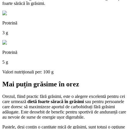
foarte sărăcă în grăsimi.
Proteină
3 g
Proteină
5 g
Valori nutriționali per: 100 g
Mai puțin grăsime în orez
Orezul, fiind practic fără grăsimi, este o alegere excelentă pentru cei
care urmează
dietă foarte săracă în grăsimi
sau pentru persoanele
care doresc să maximizeze aportul de carbohidrați fără grăsimi
adăugate. Este deosebit de benefic pentru sportivii de anduranță care
au nevoie de surse de energie ușor digerabile.
Pastele, deși conțin o cantitate mică de grăsimi, sunt totuși o opțiune