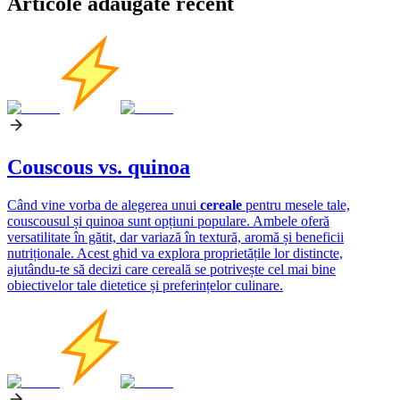
Articole adăugate recent
Couscous vs. quinoa
Când vine vorba de alegerea unui
cereale
pentru mesele tale,
couscousul și quinoa sunt opțiuni populare. Ambele oferă
versatilitate în gătit, dar variază în textură, aromă și beneficii
nutriționale. Acest ghid va explora proprietățile lor distincte,
ajutându-te să decizi care cereală se potrivește cel mai bine
obiectivelor tale dietetice și preferințelor culinare.