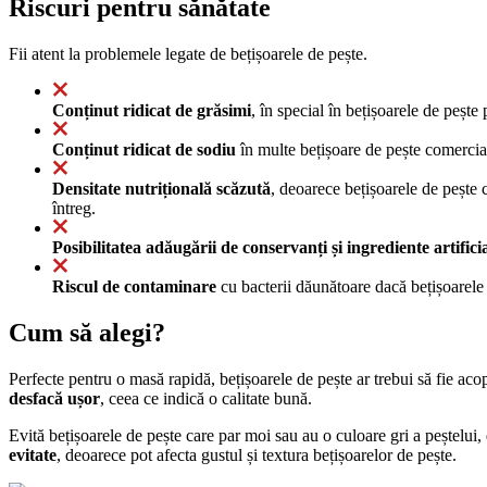
Riscuri pentru sănătate
Fii atent la problemele legate de bețișoarele de pește.
Conținut ridicat de grăsimi
, în special în bețișoarele de pește
Conținut ridicat de sodiu
în multe bețișoare de pește comercial
Densitate nutrițională scăzută
, deoarece bețișoarele de pește 
întreg.
Posibilitatea adăugării de conservanți și ingrediente artifici
Riscul de contaminare
cu bacterii dăunătoare dacă bețișoarele 
Cum să alegi?
Perfecte pentru o masă rapidă, bețișoarele de pește ar trebui să fie ac
desfacă ușor
, ceea ce indică o calitate bună.
Evită bețișoarele de pește care par moi sau au o culoare gri a peștelui,
evitate
, deoarece pot afecta gustul și textura bețișoarelor de pește.