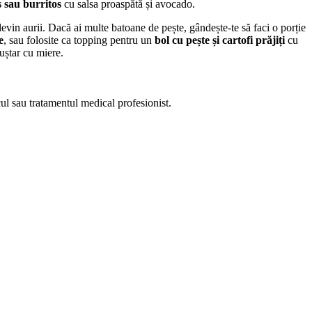
s sau burritos
cu salsa proaspătă și avocado.
evin aurii. Dacă ai multe batoane de pește, gândește-te să faci o porție
e
, sau folosite ca topping pentru un
bol cu pește și cartofi prăjiți
cu
muștar cu miere.
cul sau tratamentul medical profesionist.