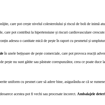
 prăjite, care pot crește nivelul colesterolului și riscul de boli de inimă 
e, care pot contribui la hipertensiune și riscuri cardiovasculare crescute
conțin adesea o cantitate mică de pește în raport cu pesmetul și umplutur
ale
în unele bețișoare de pește comerciale, care pot provoca reacții adver
de pește nu sunt gătite sau păstrate corespunzător, ceea ce poate duce la
operite uniform cu pesmet care să adere bine, asigurându-se că se rumene
 deoarece acestea pot fi vechi sau procesate incorect.
Ambalajele deteri