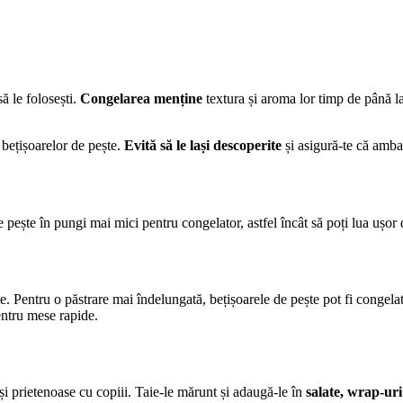
ă le folosești.
Congelarea menține
textura și aroma lor timp de până la
 bețișoarelor de pește.
Evită să le lași descoperite
și asigură-te că ambal
 pește în pungi mai mici pentru congelator, astfel încât să poți lua ușor 
te. Pentru o păstrare mai îndelungată, bețișoarele de pește pot fi congel
entru mese rapide.
și prietenoase cu copiii. Taie-le mărunt și adaugă-le în
salate, wrap-uri