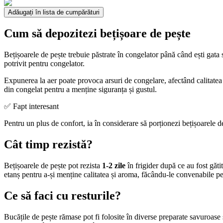
Adăugați în lista de cumpărături
Cum să depozitezi bețișoare de pește
Bețișoarele de pește trebuie păstrate în congelator până când ești gata s
potrivit pentru congelator.
Expunerea la aer poate provoca arsuri de congelare, afectând calitatea
din congelat pentru a menține siguranța și gustul.
✅ Fapt interesant
Pentru un plus de confort, ia în considerare să porționezi bețișoarele de
Cât timp rezistă?
Bețișoarele de pește pot rezista
1-2 zile
în frigider după ce au fost găti
etanș pentru a-și menține calitatea și aroma, făcându-le convenabile p
Ce să faci cu resturile?
Bucățile de pește rămase pot fi folosite în diverse preparate savuroase 