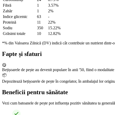
Fibră
1
3.57%
Zahăr
1
2%
Indice glicemic
63
-
Proteină
11
22%
Sodiu
350
15.22%
Grăsimi totale
10
12.82%
*% din Valoarea Zilnică (DV) indică cât contribuie un nutrient dintr-o p
Fapte și sfaturi
😋
Bețișoarele de pește au devenit populare în anii '50, fiind o modalitat
📦
Depozitează bețișoarele de pește în congelator, în ambalajul lor origina
Beneficii pentru sănătate
Vezi cum batoanele de pește pot influența pozitiv sănătatea ta generală ș