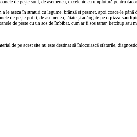
atoanele de pește sunt, de asemenea, excelente ca umplutură pentru
taco
n a le așeza în straturi cu legume, brânză și pesmet, apoi coace-le până d
oanele de pește pot fi, de asemenea, tăiate și adăugate pe o
pizza sau lipi
atoanele de pește cu un sos de îmbibat, cum ar fi sos tartar, ketchup sau 
erial de pe acest site nu este destinat să înlocuiască sfaturile, diagnosti