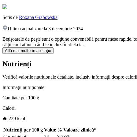
Scris de
Roxana Grabowska
Ultima actualizare la
3 decembrie 2024
Bețișoarele de pește sunt o opțiune convenabilă pentru mese rapide, ofe
să ții cont atunci când le incluzi în dieta ta.
Află mai multe în aplicație
Nutrienți
Verifică valorile nutriționale detaliate, inclusiv informații despre calo
Informații nutriționale
Cantitate per
100 g
Calorii
🔥 229 kcal
Nutrienți per
100 g
Value
%
Valoare zilnică
*
Carbohidrați
24
8.73%