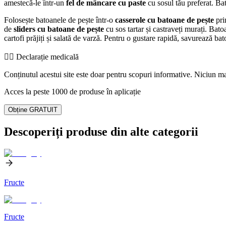
amestecă-le într-un
fel de mâncare cu paste
cu sosul tău preferat. B
Folosește batoanele de pește într-o
casserole cu batoane de pește
pri
de
sliders cu batoane de pește
cu sos tartar și castraveți murați. Bat
cartofi prăjiți și salată de varză. Pentru o gustare rapidă, savurează b
👨‍⚕️️ Declarație medicală
Conținutul acestui site este doar pentru scopuri informative. Niciun mat
Acces la peste 1000 de produse în aplicație
Obține GRATUIT
Descoperiți produse din alte categorii
Fructe
Fructe