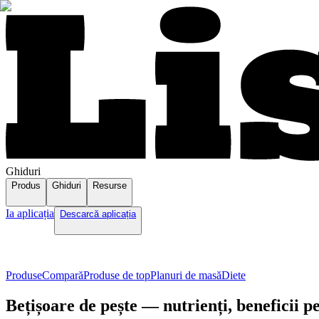
Ghiduri
Produs
Ghiduri
Resurse
Ia aplicația
Descarcă aplicația
Produse
Compară
Produse de top
Planuri de masă
Diete
Bețișoare de pește — nutrienți, beneficii p