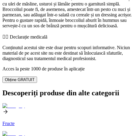
cu ulei de măsline, usturoi și lămâie pentru o garnitură simplă.
Broccoliul poate fi, de asemenea, amestecat într-un pesto cu nuci și
parmezan, sau adăugat într-o salată cu cereale și un dressing acrișor.
Pentru o gustare rapidă, înmoaie broccoliul aburit în hummus sau
servește-l cu un sos de brânză pentru o mușcătură delicioasă.
👨‍⚕️️ Declarație medicală
Conținutul acestui site este doar pentru scopuri informative. Niciun
material de pe acest site nu este destinat să înlocuiască sfaturile,
diagnosticul sau tratamentul medical profesionist.
Acces la peste 1000 de produse în aplicație
Obține GRATUIT
Descoperiți produse din alte categorii
Fructe