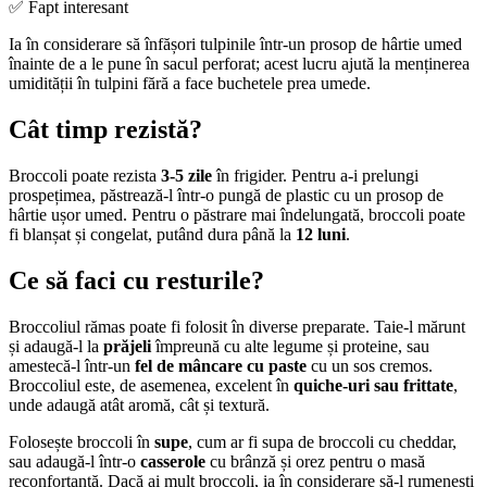
✅ Fapt interesant
Ia în considerare să înfășori tulpinile într-un prosop de hârtie umed
înainte de a le pune în sacul perforat; acest lucru ajută la menținerea
umidității în tulpini fără a face buchetele prea umede.
Cât timp rezistă?
Broccoli poate rezista
3-5 zile
în frigider. Pentru a-i prelungi
prospețimea, păstrează-l într-o pungă de plastic cu un prosop de
hârtie ușor umed. Pentru o păstrare mai îndelungată, broccoli poate
fi blanșat și congelat, putând dura până la
12 luni
.
Ce să faci cu resturile?
Broccoliul rămas poate fi folosit în diverse preparate. Taie-l mărunt
și adaugă-l la
prăjeli
împreună cu alte legume și proteine, sau
amestecă-l într-un
fel de mâncare cu paste
cu un sos cremos.
Broccoliul este, de asemenea, excelent în
quiche-uri sau frittate
,
unde adaugă atât aromă, cât și textură.
Folosește broccoli în
supe
, cum ar fi supa de broccoli cu cheddar,
sau adaugă-l într-o
casserole
cu brânză și orez pentru o masă
reconfortantă. Dacă ai mult broccoli, ia în considerare să-l rumenești