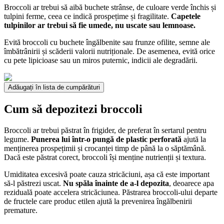
Broccoli ar trebui să aibă buchete strânse, de culoare verde închis și
tulpini ferme, ceea ce indică prospețime și fragilitate.
Capetele
tulpinilor ar trebui să fie umede, nu uscate sau lemnoase.
Evită broccoli cu buchete îngălbenite sau frunze ofilite, semne ale
îmbătrânirii și scăderii valorii nutriționale. De asemenea, evită orice
cu pete lipicioase sau un miros puternic, indicii ale degradării.
Adăugați în lista de cumpărături
Cum să depozitezi broccoli
Broccoli ar trebui păstrat în frigider, de preferat în sertarul pentru
legume.
Punerea lui într-o pungă de plastic perforată
ajută la
menținerea prospețimii și crocanței timp de până la o săptămână.
Dacă este păstrat corect, broccoli își menține nutrienții și textura.
Umiditatea excesivă poate cauza stricăciuni, așa că este important
să-l păstrezi uscat.
Nu spăla înainte de a-l depozita
, deoarece apa
reziduală poate accelera stricăciunea. Păstrarea broccoli-ului departe
de fructele care produc etilen ajută la prevenirea îngălbenirii
premature.