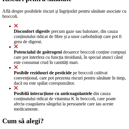
Află despre posibilele riscuri și îngrijorări pentru sănătate asociate cu
broccoli.
Disconfort digestiv
precum gaze sau balonare, din cauza
conținutului ridicat de fibre și a unor carbohidrați care pot fi
greu de digerat.
Potencialul de goitrogeni
deoarece broccoli conține compuși
care pot interfera cu funcția tiroidiană, în special atunci când
este consumat crud în cantități mari.
Posibile reziduuri de pesticide
pe broccoli cultivat
convențional, care pot prezenta riscuri pentru sănătate în timp,
dacă nu este spălat corespunzător.
Posibilă interacțiune cu anticoagulantele
din cauza
conținutului ridicat de vitamina K în broccoli, care poate
afecta coagularea sângelui la persoanele care iau aceste
medicamente.
Cum să alegi?