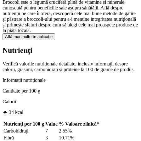
Broccoli este o legumă cruciferă plină de vitamine și minerale,
cunoscută pentru beneficiile sale asupra sănătății. Află despre
nutrienții pe care îi oferă, descoperă cele mai bune metode de gătire
și păstrare a broccoli-ului pentru a-i menține integritatea nutrițională
și primește sfaturi despre cum să alegi cele mai proaspete produse de
la piața locală.
Află mai multe în aplicație
Nutrienți
Verifică valorile nutriționale detaliate, inclusiv informații despre
calorii, grăsimi, carbohidrați și proteine la 100 de grame de produs.
Informații nutriționale
Cantitate per
100 g
Calorii
🔥 34 kcal
Nutrienți per
100 g
Value
%
Valoare zilnică
*
Carbohidrați
7
2.55%
Fibră
3
10.71%