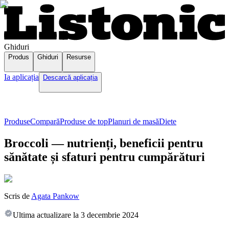
Ghiduri
Produs
Ghiduri
Resurse
Ia aplicația
Descarcă aplicația
Produse
Compară
Produse de top
Planuri de masă
Diete
Broccoli — nutrienți, beneficii pentru
sănătate și sfaturi pentru cumpărături
Scris de
Agata Pankow
Ultima actualizare la
3 decembrie 2024