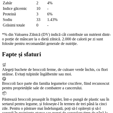
Zahăr
2
4%
Indice glicemic
10
-
Proteină
3
6%
Sodiu
33
1.43%
Grăsimi totale
0
-
*% din Valoarea Zilnică (DV) indică cât contribuie un nutrient dintr-
o porție de mâncare la o dietă zilnică. 2.000 de calorii pe zi sunt
folosite pentru recomandări generale de nutriție.
Fapte și sfaturi
🛒
Alegeți buchete de broccoli ferme, de culoare verde închis, cu flori
strânse. Evitați tulpinile îngălbenite sau moi.
😋
Broccoli face parte din familia legumelor crucifere, fiind recunoscut
pentru proprietățile sale de combatere a cancerului.
📦
Păstrează broccoli proaspăt în frigider, într-o pungă de plastic sau în
sertarul pentru legume, și folosește-l în termen de trei până la cinci
zile. Pentru o păstrare mai îndelungată, poți să-l opărești și să-l
congeli în recipiente etanșe sau pungi de congelare timp de până la