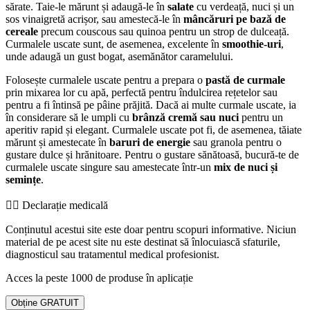
sărate. Taie-le mărunt și adaugă-le în
salate
cu verdeață, nuci și un
sos vinaigretă acrișor, sau amestecă-le în
mâncăruri pe bază de
cereale
precum couscous sau quinoa pentru un strop de dulceață.
Curmalele uscate sunt, de asemenea, excelente în
smoothie-uri
,
unde adaugă un gust bogat, asemănător caramelului.
Folosește curmalele uscate pentru a prepara o
pastă de curmale
prin mixarea lor cu apă, perfectă pentru îndulcirea rețetelor sau
pentru a fi întinsă pe pâine prăjită. Dacă ai multe curmale uscate, ia
în considerare să le umpli cu
brânză cremă sau nuci
pentru un
aperitiv rapid și elegant. Curmalele uscate pot fi, de asemenea, tăiate
mărunt și amestecate în
baruri de energie
sau granola pentru o
gustare dulce și hrănitoare. Pentru o gustare sănătoasă, bucură-te de
curmalele uscate singure sau amestecate într-un
mix de nuci și
semințe
.
👨‍⚕️️ Declarație medicală
Conținutul acestui site este doar pentru scopuri informative. Niciun
material de pe acest site nu este destinat să înlocuiască sfaturile,
diagnosticul sau tratamentul medical profesionist.
Acces la peste 1000 de produse în aplicație
Obține GRATUIT