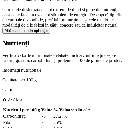
Curmalele deshidratate sunt extrem de dulci și pline de nutrienți,
ceea ce le face un excelent stimulent de energie. Descoperă tipurile
de curmale disponibile, profilul lor nutrițional și cele mai bune
modalități de a le folosi în gătit, coacere sau ca îndulcitor natural.
Află mai multe în aplicație
Nutrienți
Verifică valorile nutriționale detaliate, inclusiv informații despre
calorii, grăsimi, carbohidrați și proteine la 100 de grame de produs.
Informații nutriționale
Cantitate per
100 g
Calorii
🔥 277 kcal
Nutrienți per
100 g
Value
%
Valoare zilnică
*
Carbohidrați
75
27.27%
Fibră
7
25%