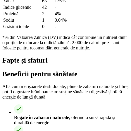
Zahăr
63
126%
Indice glicemic
42
-
Proteină
2
4%
Sodiu
1
0.04%
Grăsimi totale
0
-
*% din Valoarea Zilnică (DV) indică cât contribuie un nutrient dintr-
o porție de mâncare la o dietă zilnică. 2.000 de calorii pe zi sunt
folosite pentru recomandări generale de nutriție.
Fapte și sfaturi
Beneficii pentru sănătate
Află cum merișoarele deshidratate, pline de zaharuri naturale și fibre,
pot fi o gustare hrănitoare care susține sănătatea digestivă și oferă
energie de lungă durată.
Bogate în zaharuri naturale
, oferind o sursă rapidă și
durabilă de energie.