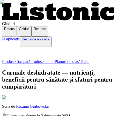
Ghiduri
Produs
Ghiduri
Resurse
Ia aplicația
Descarcă aplicația
Produse
Compară
Produse de top
Planuri de masă
Diete
Curmale deshidratate — nutrienți,
beneficii pentru sănătate și sfaturi pentru
cumpărături
Scris de
Roxana Grabowska
Ultima actualizare la
3 decembrie 2024