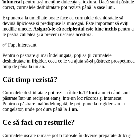
întunecat
pentru a-și menține dulceața și textura. Dacă sunt păstrate
corect, curmalele deshidratate pot rezista până la șase luni.
Expunerea la umiditate poate face ca curmalele deshidratate să
devină lipicioase și predispuse la mucegai. Este important să eviți
mediile umede.
Asigură-te că recipientul este bine închis
pentru a
le păstra calitatea și a preveni uscarea acestora.
✅ Fapt interesant
Pentru o păstrare și mai îndelungată, poți să ții curmalele
deshidratate în frigider, ceea ce le va ajuta să-și păstreze prospețimea
timp de până la un an.
Cât timp rezistă?
Curmalele deshidratate pot rezista între
6-12 luni
atunci când sunt
păstrate într-un recipient etanș, într-un loc răcoros și întunecat.
Pentru o păstrare mai îndelungată, le poți pune la frigider sau la
congelator, unde pot dura până la
1 an
.
Ce să faci cu resturile?
Curmalele uscate rămase pot fi folosite în diverse preparate dulci și