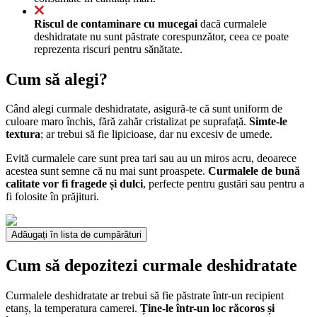
Riscul de contaminare cu mucegai
dacă curmalele
deshidratate nu sunt păstrate corespunzător, ceea ce poate
reprezenta riscuri pentru sănătate.
Cum să alegi?
Când alegi curmale deshidratate, asigură-te că sunt uniform de
culoare maro închis, fără zahăr cristalizat pe suprafață.
Simte-le
textura
; ar trebui să fie lipicioase, dar nu excesiv de umede.
Evită curmalele care sunt prea tari sau au un miros acru, deoarece
acestea sunt semne că nu mai sunt proaspete.
Curmalele de bună
calitate vor fi fragede și dulci
, perfecte pentru gustări sau pentru a
fi folosite în prăjituri.
Adăugați în lista de cumpărături
Cum să depozitezi curmale deshidratate
Curmalele deshidratate ar trebui să fie păstrate într-un recipient
etanș, la temperatura camerei.
Ține-le într-un loc răcoros și